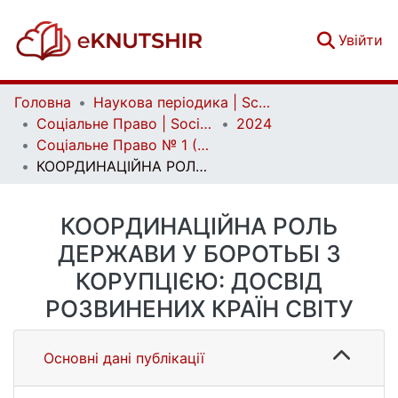
(c
Увійти
Головна
Наукова періодика | Scientific periodicals
Соціальне Право | Social Law
2024
Соціальне Право № 1 (2024)
КООРДИНАЦІЙНА РОЛЬ ДЕРЖАВИ У БОРОТЬБІ З КОРУПЦІЄЮ: ДОСВІД РОЗВИНЕНИХ КРАЇН СВІТУ
КООРДИНАЦІЙНА РОЛЬ
ДЕРЖАВИ У БОРОТЬБІ З
КОРУПЦІЄЮ: ДОСВІД
РОЗВИНЕНИХ КРАЇН СВІТУ
Основні дані публікації