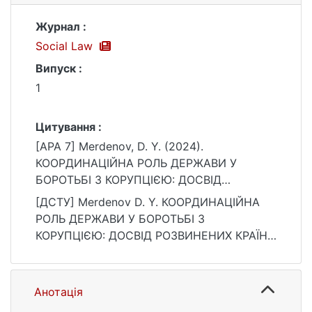
Журнал :
Social Law
Випуск :
1
Цитування :
[APA 7] Merdenov, D. Y. (2024).
КООРДИНАЦІЙНА РОЛЬ ДЕРЖАВИ У
БОРОТЬБІ З КОРУПЦІЄЮ: ДОСВІД
РОЗВИНЕНИХ КРАЇН СВІТУ. Social Law, (1).
[ДСТУ] Merdenov D. Y. КООРДИНАЦІЙНА
https://doi.org/10.32751/2617-5967-2024-
РОЛЬ ДЕРЖАВИ У БОРОТЬБІ З
01-11
КОРУПЦІЄЮ: ДОСВІД РОЗВИНЕНИХ КРАЇН
СВІТУ. Social Law. 2024. № 1. DOI:
10.32751/2617-5967-2024-01-11 (дата
звернення: 25.07.2026).
Анотація