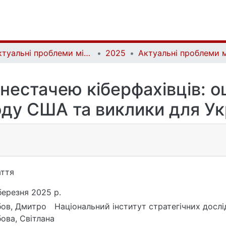
Актуальні проблеми міжнародних відносин | Аctual Problems of International Relations
2025
нестачею кіберфахівців: о
оду США та виклики для Ук
ття
березня 2025 р.
ов, Дмитро
Національний інститут стратегічних досл
ова, Світлана