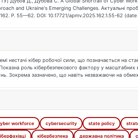
ТУ] Дубов Д., Дубова С. A Global Shortfall of Cyber Workf
roach and Ukraine's Emerging Challenges. Актуальні пр
 162. P. 55—62. DOI: 10.17721/apmv.2025.162.1.55-62 (date 
мі нестачі кібер робочої сили, що позначається на стан
 Показна роль кібербезпекового фактору у масштабних 
нь. Зокрема зазначено, що навіть незважаючи на обмеж
ишається важливим фактором адже сприяє захисту від к
адається з трьох компонентів: технології, процеси, лю
ання технологій, і налагодження процесів критично за
асних технологій, розуміння ролі кібербезпеки в функці
США для вирішення даної проблеми, в тому числі Nation
перший рік, а також ті локальні та законодавчі ініціат
yber workforce
cybersecurity
state policy
stra
ково розглянуто окремі відомчі стратегії залучення кібе
пішності. Проаналізовано стратегічні підходи до виріш
іберфахівці
кібербезпека
державна політика
с