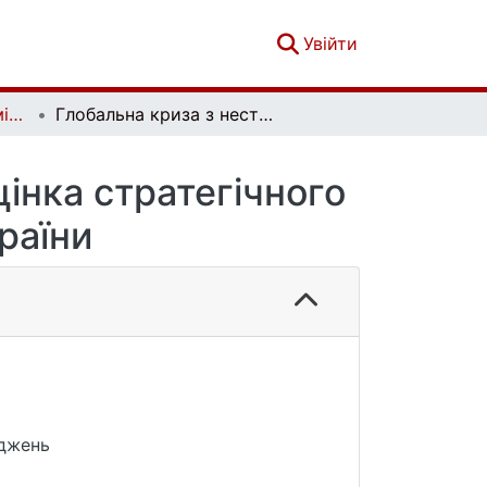
(current)
Увійти
Актуальні проблеми міжнародних відносин. Вип. 162
Глобальна криза з нестачею кіберфахівців: оцінка стратегічного підходу США та виклики для України
цінка стратегічного
раїни
іджень