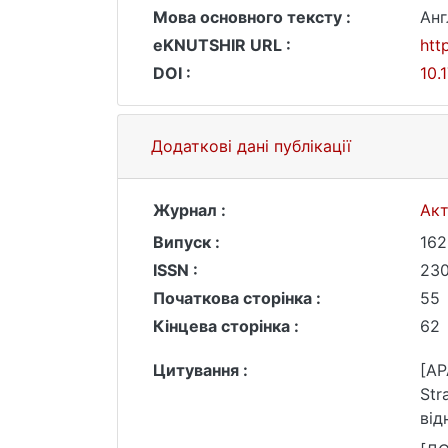
Мова основного тексту :
Анг
eKNUTSHIR URL :
htt
DOI :
10.
Додаткові дані публікації
Журнал :
Акт
Випуск :
162
ISSN :
230
Початкова сторінка :
55
Кінцева сторінка :
62
Цитування :
[AP
Str
від