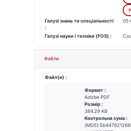
в Україні. Зокрема вказано на брак 
Охарактеризовано поточний стан заб
У
міграція та мобілізація (остання до
Галузі знань та спеціальності
05 
Підкреслено, що базовою проблемою
:
статистичних даних, які характеризу
Галузі науки і техніки (FOS) :
Соц
рахунок ширшого залучення ветеранів
Файли
Файл(и) :
Формат :
Adobe PDF
Розмір :
384.29 KB
Контрольна сума :
(MD5):5b447921266