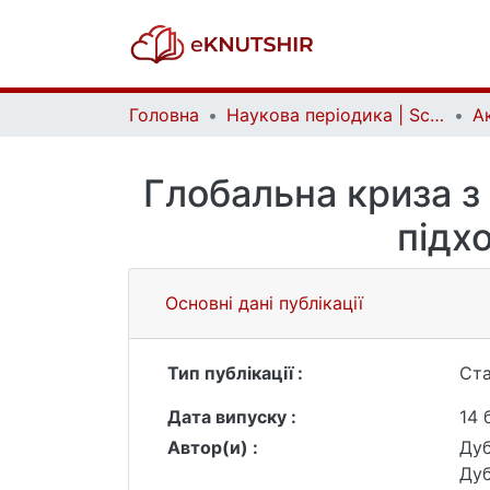
Головна
Наукова періодика | Scientific periodicals
Глобальна криза з 
підх
Основні дані публікації
Тип публікації :
Ста
Дата випуску :
14 
Автор(и) :
Дуб
Дуб