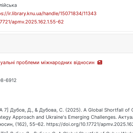
лійська
ps://ir.library.knu.ua/handle/15071834/11343
17721/apmv.2025.162.1.55-62
уальні проблеми міжнародних відносин
8-6912
A 7] Дубов, Д., & Дубова, С. (2025). A Global Shortfall of 
ategy Approach and Ukraine's Emerging Challenges. Акт
носин, (162), 55–62. https://doi.org/10.17721/apmv.2025.16