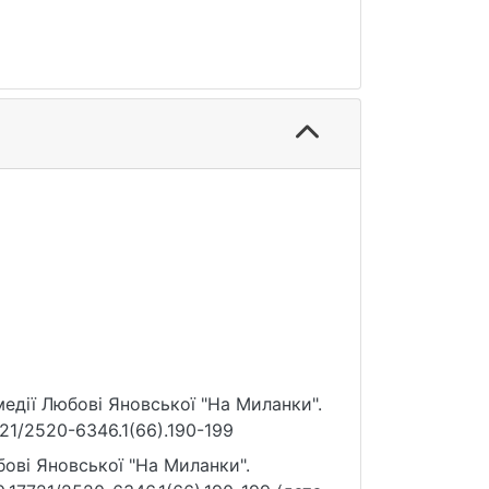
медії Любові Яновської "На Миланки".
7721/2520-6346.1(66).190-199
ові Яновської "На Миланки".