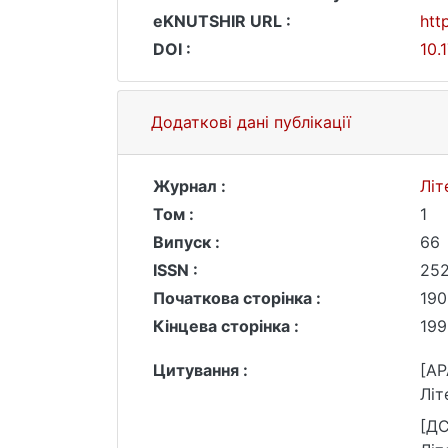
eKNUTSHIR URL :
htt
DOI :
10.
Додаткові дані публікації
Журнал :
Літ
Том :
1
Випуск :
66
ISSN :
25
Початкова сторінка :
190
Кінцева сторінка :
199
Цитування :
[AP
Літ
[ДС