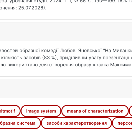
ературознавчі студії. 2024. Т. 1, № 66. С. 190—199. DOI: 
рнення: 25.07.2026).
ивостей образної комедії Любові Яновської "На Милан
ількість засобів (83 %), приділивши увагу презентації
було використано для створення образу козака Максима
 кількість (33 %) засобів характеротворення використ
діарністю його образу. У висновках зазначено, що в ко
мотивом історичної пам'яті, збереження українських тр
 моделювання образу Марусі, зокрема її внутрішнього
фіки жіночого світу, а також викликами (загроза жіно
ле українського народу), які виникають перед представ
eitmotif
image system
means of characterization
ереженні народних традицій.
бразна система
засоби характеротворення
персо