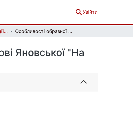
(current)
Увійти
Літературознавчі студії. Том 1. № 66
Особливості образної системи комедії Любові Яновської "На Миланки"
ві Яновської "На