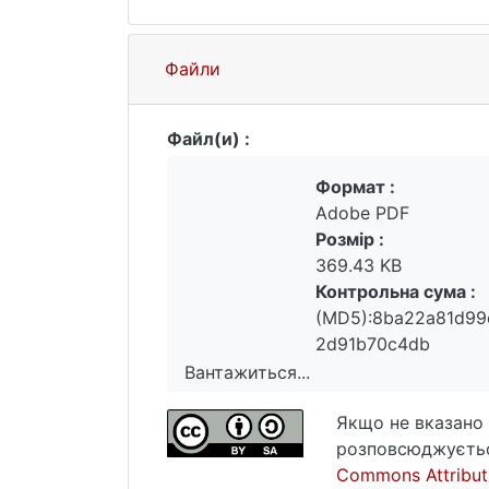
Файли
Файл(и) :
Формат :
Adobe PDF
Розмір :
369.43 KB
Контрольна сума :
(MD5):8ba22a81d99
2d91b70c4db
Вантажиться...
Вантажиться...
Якщо не вказано 
розповсюджуєтьс
Commons Attributi