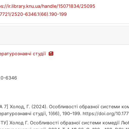
ps://ir.library.knu.ua/handle/15071834/25095
17721/2520-6346.1(66).190-199
ературознавчі студії
20-6346
A 7] Холод, Г. (2024). Особливості образної системи ко
ературознавчі студії, 1(66), 190–199. https://doi.org/10.1
ТУ] Холод Г. Особливості образної системи комедії Люб