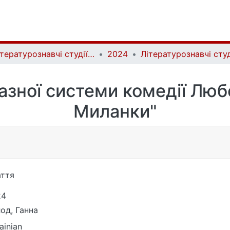
Літературознавчі студії | Literary Studies
2024
азної системи комедії Любо
Миланки"
ття
24
од, Ганна
ainian