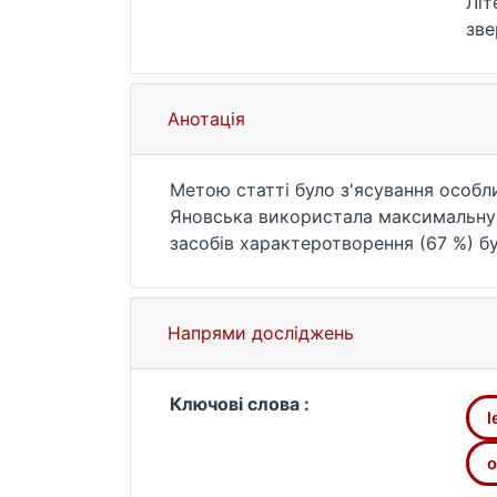
Літ
зве
Анотація
Метою статті було з'ясування особл
Яновська використала максимальну к
засобів характеротворення (67 %) 
емоційних станів зокрема. Найменшу
що зумовлено, на нашу думку, субси
образна система детермінована лейт
Напрями досліджень
характеротворення використано для
обізнаністю письменниці щодо специ
історичної пам'яті про славне мину
Ключові слова :
l
продовжувачкою справи батька в зб
о