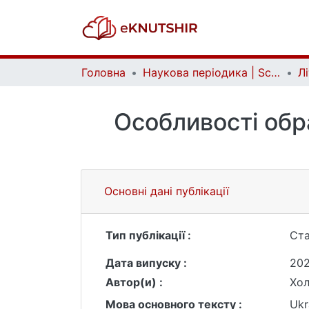
Головна
Наукова періодика | Scientific periodicals
Особливості обр
Основні дані публікації
Тип публікації :
Ста
Дата випуску :
20
Автор(и) :
Хол
Мова основного тексту :
Ukr