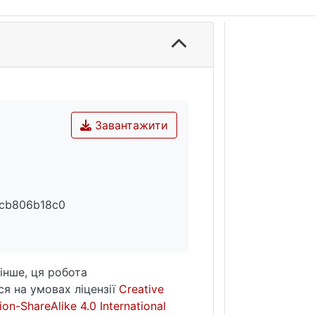
Завантажити
cb806b18c0
інше, ця робота
я на умовах ліцензії
Creative
on-ShareAlike 4.0 International