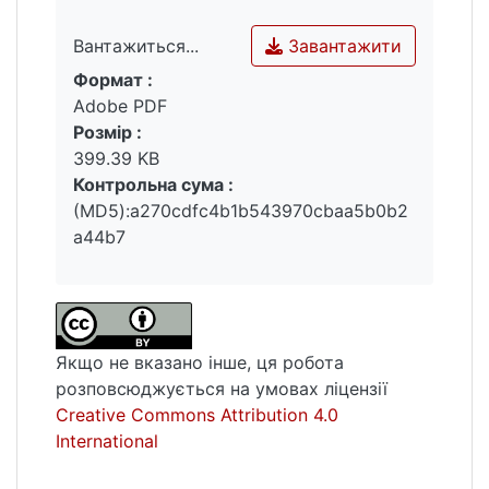
більшістю одновірців, що намагалися
звести кінці з кінцями в умовах намагання
Завантажити
Вантажиться...
влади Російської імперії вирішити
Формат :
Вантажиться...
“єврейське питання”, у тому числі шляхом
Adobe PDF
обмежень і заборон, що стосувались
Розмір :
економічної діяльності. Виняток становили
399.39 KB
нечисельні представники торгово-
Контрольна сума :
промислових і банківських кіл.
(MD5):a270cdfc4b1b543970cbaa5b0b2
Ключові слова: євреї, економіка,
a44b7
національна політика, економічний
антисемітизм, смуга осілості.
DOI: https://doi.org/10.17721/1728-
2640.2023.157.5
Якщо не вказано інше, ця робота
розповсюджується на умовах ліцензії
Creative Commons Attribution 4.0
International