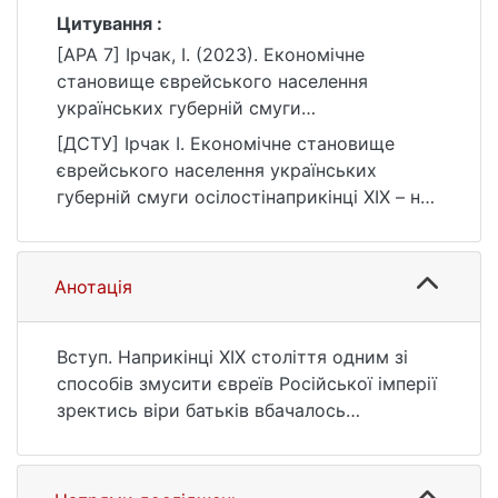
Цитування :
[APA 7] Ірчак, І. (2023). Економічне
становище єврейського населення
українських губерній смуги
осілостінаприкінці ХІХ – на початку ХХ
[ДСТУ] Ірчак І. Економічне становище
століття. Вісник Київського національного
єврейського населення українських
університету імені Тараса Шевченка.
губерній смуги осілостінаприкінці ХІХ – на
Історія, 157(2), 31–38.
початку ХХ століття. Вісник Київського
https://doi.org/10.17721/1728-
національного університету імені Тараса
2640.2023.157.5
Шевченка. Історія. 2023. Т. 157, № 2. С. 31—
Анотація
38. DOI: 10.17721/1728-2640.2023.157.5
(дата звернення: 25.07.2026).
Вступ. Наприкінці ХІХ століття одним зі
способів змусити євреїв Російської імперії
зректись віри батьків вбачалось
створення умов, що значно ускладнювали
їхню економічну діяльність і навіть робили
неможливою деякі її види. Заробляти на