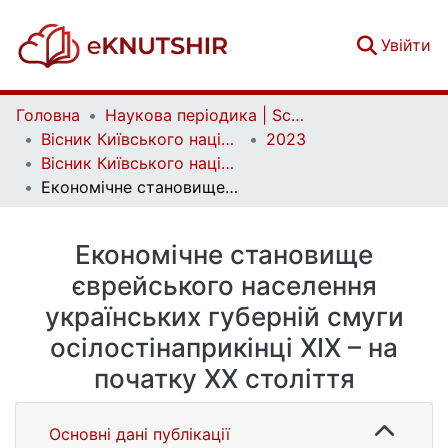
(c
Увійти
Головна
Наукова періодика | Scientific periodicals
Вісник Київського національного університету імені Тараса Шевченка. Історія | Bulletin of Taras Shevchenko National University of Kyiv. History
2023
Вісник Київського національного університету імені Тараса Шевченка. Історія. Вип. 2 (157)
Економічне становище єврейського населення українських губерній смуги осілостінаприкінці ХІХ – на початку ХХ століття
Економічне становище
єврейського населення
українських губерній смуги
осілостінаприкінці ХІХ – на
початку ХХ століття
Основні дані публікації