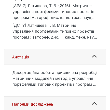
[APA 7] Латишева, Т. В. (2016). Матричне
управління портфелями типових проектів і
програм [Автореф. дис. канд. техн. наук,
Київський національний університет імені
[ДСТУ] Латишева Т. В. Матричне
Тараса Шевченка]. eKNUTSHIR.
управління портфелями типових проектів і
https://ir.library.knu.ua/handle/123456789/64
програм : автореф. дис. … канд. техн. наук
7
: 07 Управління та адміністрування. Київ,
2016. 23 с. URL:
https://ir.library.knu.ua/handle/123456789/64
Анотація
7 (дата звернення: 25.07.2026).
Дисертаційна робота присвячена розробці
матричних моделей і методів управління
портфелями типових проектів і програм на
проектно-орієнтованих підприємствах.
Розкрито особливості управління
портфелями типових проектів і програм.
Напрями досліджень
Проаналізовано підходи до інтеграції