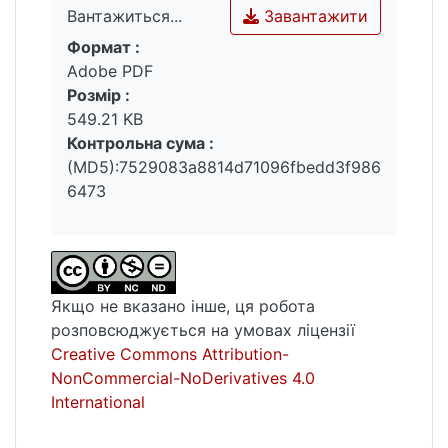
Завантажити
Вантажиться...
планування за рівнями системи управління
Формат :
з їх інтеграцією в єдину систему
Вантажиться...
Adobe PDF
матричного управління ПТПП.
Розмір :
Розроблено організаційні механізми і
549.21 KB
структури процесів матричного
Контрольна сума :
управління портфелями типових проектів і
(MD5):7529083a8814d71096fbedd3f986
програм та програмно-інформаційні
6473
засоби матричної інформаційної технології
управління ПТПП.
Якщо не вказано інше, ця робота
розповсюджується на умовах ліцензії
Creative Commons Attribution-
NonCommercial-NoDerivatives 4.0
International