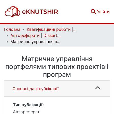
(c
Увійти
Головна
Кваліфікаційні роботи | Qualifying works
Автореферати | Dissertation abstract
Матричне управління портфелями типових проектів і програм
Матричне управління
портфелями типових проектів і
програм
Основні дані публікації
Тип публікації :
Автореферат