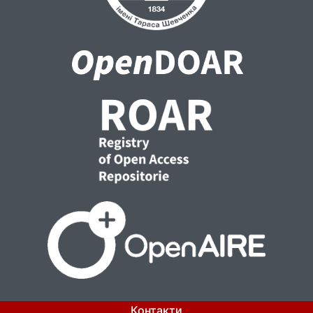
його дії, що сприяло впливу цієї правової
пам'ятки на формування правової
свідомості народів, землі яких входили до
складу Речі Посполитої. Це дає підстави
стверджувати про вплив української
правової традиції на правові традиції цих
народів, а про Литовський статут – як про
спільний набуток європейської правової
спадщини.
Контакти