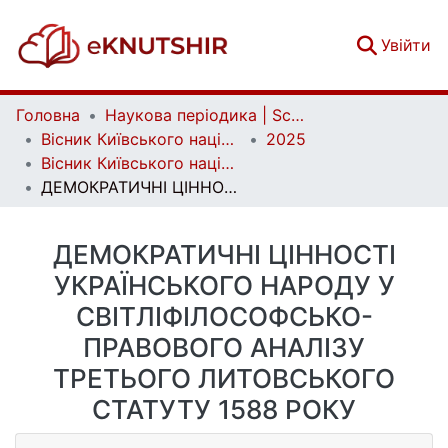
(c
Увійти
Головна
Наукова періодика | Scientific periodicals
Вісник Київського національного університету імені Тараса Шевченка. Юридичні науки | Bulletin of Taras Shevchenko National University of Kyiv. Legal Studies
2025
Вісник Київського національного університету імені Тараса Шевченка. Юридичні науки. Вип. 2 (130)
ДЕМОКРАТИЧНІ ЦІННОСТІ УКРАЇНСЬКОГО НАРОДУ У СВІТЛІФІЛОСОФСЬКО-ПРАВОВОГО АНАЛІЗУ ТРЕТЬОГО ЛИТОВСЬКОГО СТАТУТУ 1588 РОКУ
ДЕМОКРАТИЧНІ ЦІННОСТІ
УКРАЇНСЬКОГО НАРОДУ У
СВІТЛІФІЛОСОФСЬКО-
ПРАВОВОГО АНАЛІЗУ
ТРЕТЬОГО ЛИТОВСЬКОГО
СТАТУТУ 1588 РОКУ