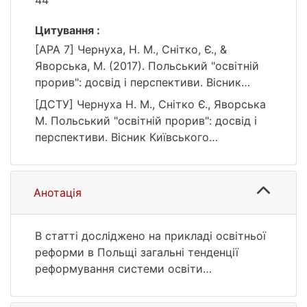
44
Цитування :
[APA 7] Чернуха, Н. М., Снітко, Є., &
Яворська, М. (2017). Польський "освітній
прорив": досвід і перспективи. Вісник
Київського національного університету
[ДСТУ] Чернуха Н. М., Снітко Є., Яворська
імені Тараса Шевченка. Соціальна робота,
М. Польський "освітній прорив": досвід і
(2), 41–44. https://doi.org/10.17721/2616-
перспективи. Вісник Київського
7786.2017/2-2/11
національного університету імені Тараса
Шевченка. Соціальна робота. 2017. № 2. С.
41—44. DOI: 10.17721/2616-7786.2017/2-2/11
Анотація
(дата звернення: 25.07.2026).
В статті досліджено на прикладі освітньої
реформи в Польщі загальні тенденції
реформування системи освіти
постсоціалістичних країн. Виділено власні,
своєрідні риси Польської освітянської