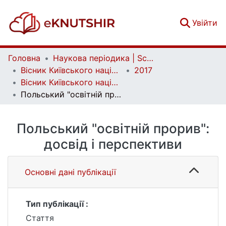
(c
Увійти
Головна
Наукова періодика | Scientific periodicals
Вісник Київського національного університету імені Тараса Шевченка. Соціальна робота | Bulletin of Taras Shevchenko National University of Kyiv. Social work
2017
Вісник Київського національного університету імені Тараса Шевченка. Соціальна робота. Вип. 2(2)
Польський "освітній прорив": досвід і перспективи
Польський "освітній прорив":
досвід і перспективи
Основні дані публікації
Тип публікації :
Стаття