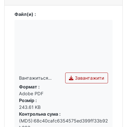
Файл(и) :
Завантажити
Вантажиться...
Формат :
Вантажиться...
Adobe PDF
Розмір :
243.61 KB
Контрольна сума :
(MD5):68c40cafc6354575ed399ff33b92