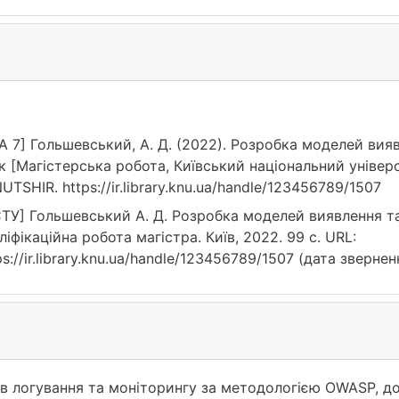
A 7] Гольшевський, А. Д. (2022). Розробка моделей вия
к [Магістерська робота, Київський національний універ
UTSHIR. https://ir.library.knu.ua/handle/123456789/1507
ТУ] Гольшевський А. Д. Розробка моделей виявлення та 
ліфікаційна робота магістра. Київ, 2022. 99 с. URL:
ps://ir.library.knu.ua/handle/123456789/1507 (дата звернен
ів логування та моніторингу за методологією OWASP, 