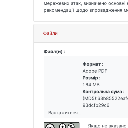
мережевих атак, визначено основні к
рекомендації щодо впровадження мо
та малого бізнесу.
Файли
Файл(и) :
Формат :
Adobe PDF
Розмір :
1.64 MB
Контрольна сума :
(MD5):63b85522eaf
93dcfb29c6
Вантажиться...
Вантажиться...
Якщо не вказано 