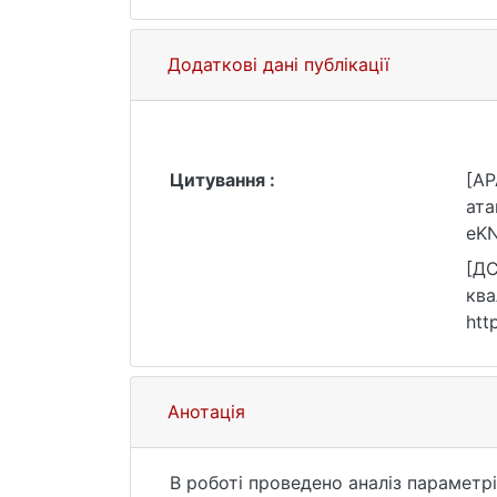
Додаткові дані публікації
Цитування :
[AP
ата
eKN
[ДС
ква
htt
Анотація
В роботі проведено аналіз параметр