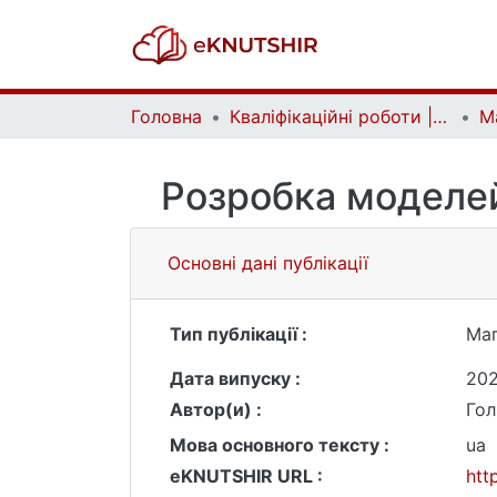
Головна
Кваліфікаційні роботи | Qualifying works
Розробка моделей
Основні дані публікації
Тип публікації :
Маг
Дата випуску :
20
Автор(и) :
Гол
Мова основного тексту :
ua
eKNUTSHIR URL :
htt