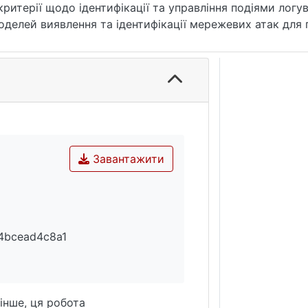
ритерії щодо ідентифікації та управління подіями логу
делей виявлення та ідентифікації мережевих атак для 
Завантажити
4bcead4c8a1
інше, ця робота