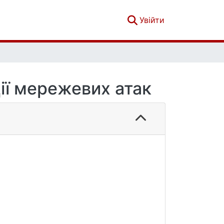
(current)
Увійти
ії мережевих атак