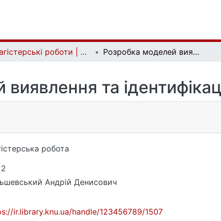
Магістерські роботи | Master's theses
Розробка моделей виявлення та ідентифікації мережевих атак
 виявлення та ідентифікац
істерська робота
22
ьшевський Андрій Денисович
ps://ir.library.knu.ua/handle/123456789/1507