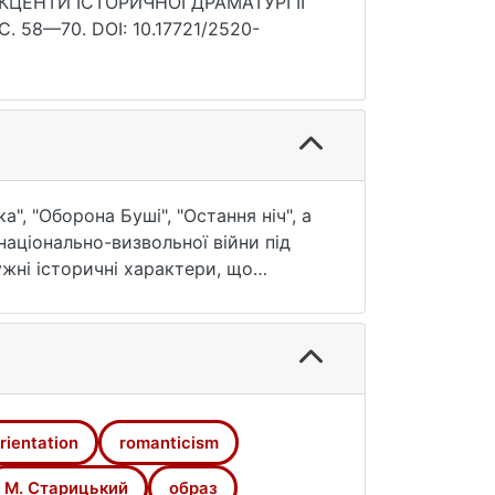
КЦЕНТИ ІСТОРИЧНОЇ ДРАМАТУРГІЇ
 С. 58—70. DOI: 10.17721/2520-
, "Оборона Буші", "Остання ніч", а
національно-визвольної війни під
жні історичні характери, що
ою історичних драм М. Старицького
авки (однойменний твір), Ганни
 Старицький показує, що любов-
ті життя "не для своїх потіх, а
rientation
romanticism
М. Старицький
образ