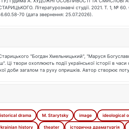
СТУ] Гудима А. ХУДОЖНІ ОСОБЛИВОСТІ ТА СМИСЛОВІ А
СТАРИЦЬКОГО. Літературознавчі студії. 2021. Т. 1, № 60.
6.60.58-70 (дата звернення: 25.07.2026).
тарицького "Богдан Хмельницький", "Маруся Богуславка"
". Ці твори охоплюють події української історії в часи 
ої доби загалом та руху опришків. Автор створює поту
в – служіння Україні та її народові. Прикметною рис
в: Мар'яни Сотниківни ("Оборона Буші"), Марусі Богусл
и на тлі національно значущих подій тему кохання, М.
 до батьківщини. Настанова автора полягає у необхіднос
istorical drama
M. Starytsky
image
ideological o
krainian history
theater
історична драматургія