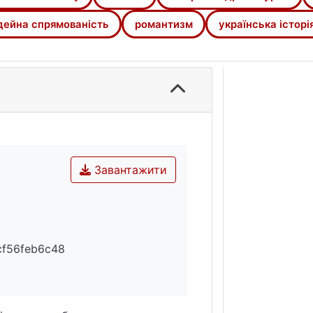
дейна спрямованість
романтизм
українська історі
Завантажити
cf56feb6c48