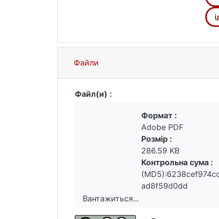
і
Файли
Файл(и) :
Формат :
Adobe PDF
Розмір :
286.59 KB
Контрольна сума :
(MD5):6238cef974c
ad8f59d0dd
Вантажиться...
Вантажиться...