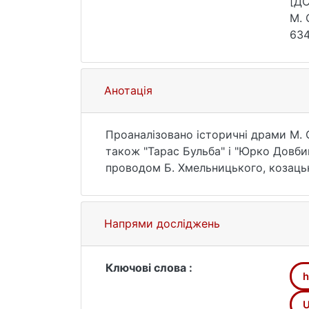
[Д
М. 
634
Анотація
Проаналізовано історичні драми М. С
також "Тарас Бульба" і "Юрко Довбиш
проводом Б. Хмельницького, козацьк
реалізують головну ідею цих творі
є наявність яскравих жіночих образі
("Богдан Хмельницький"). Зображуюч
Напрями досліджень
кохання не повинно заступати любові
задля миру".
Ключові слова :
h
U