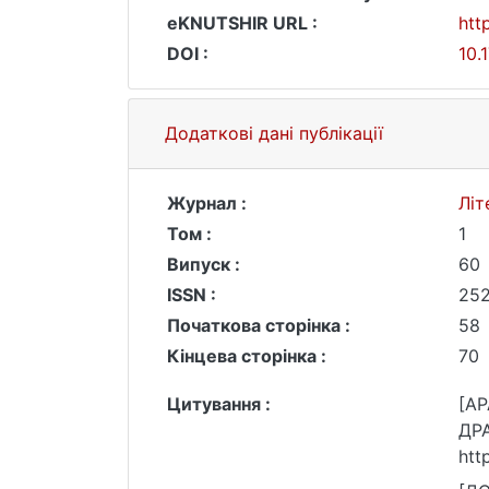
eKNUTSHIR URL :
htt
DOI :
10.
Додаткові дані публікації
Журнал :
Літ
Том :
1
Випуск :
60
ISSN :
25
Початкова сторінка :
58
Кінцева сторінка :
70
Цитування :
[AP
ДРА
htt