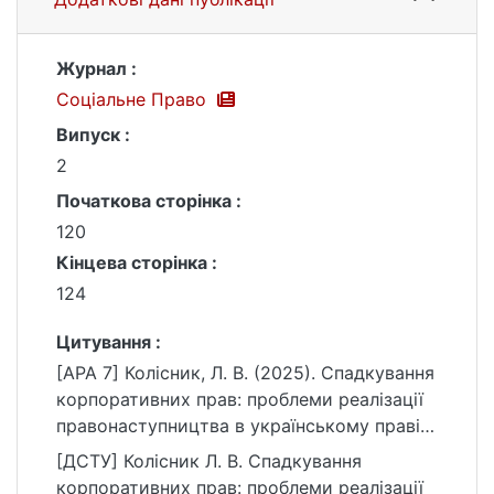
Журнал :
Соціальне Право
Випуск :
2
Початкова сторінка :
120
Кінцева сторінка :
124
Цитування :
[APA 7] Колісник, Л. В. (2025). Спадкування
корпоративних прав: проблеми реалізації
правонаступництва в українському праві.
Соціальне Право, (2), 120–124.
[ДСТУ] Колісник Л. В. Спадкування
https://doi.org/10.32751/2617-5967-2025-
корпоративних прав: проблеми реалізації