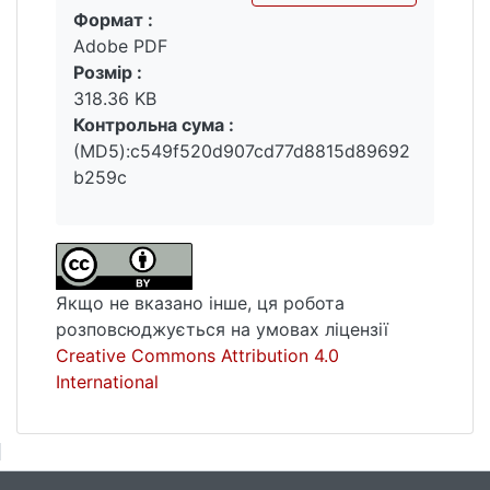
Формат :
Вантажиться...
Adobe PDF
Розмір :
318.36 KB
Контрольна сума :
(MD5):c549f520d907cd77d8815d89692
b259c
Якщо не вказано інше, ця робота
розповсюджується на умовах ліцензії
Creative Commons Attribution 4.0
International