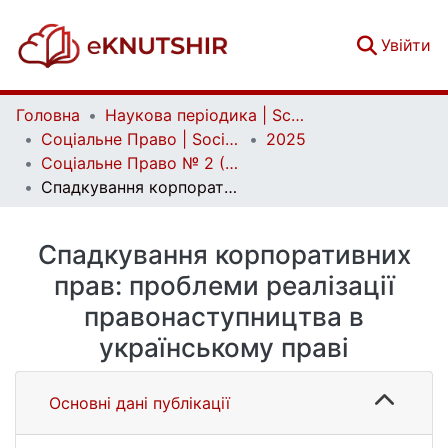
(c
Увійти
Головна
Наукова періодика | Scientific periodicals
Соціальне Право | Social Law
2025
Соціальне Право № 2 (2025)
Спадкування корпоративних прав: проблеми реалізації правонаступництва в українському праві
Спадкування корпоративних
прав: проблеми реалізації
правонаступництва в
українському праві
Основні дані публікації