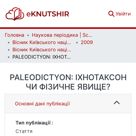
(c
Увійти
Головна
Наукова періодика | Scientific periodicals
Вісник Київського національного університету імені Тараса Шевченка. Геологія | Visnyk of Taras Shevchenko National University of Kyiv. Geology
2009
Вісник Київського національного університету імені Тараса Шевченка. Геологія. Вип. 47
PALEODICTYON: ІХНОТАКСОН ЧИ ФІЗИЧНЕ ЯВИЩЕ?
PALEODICTYON: ІХНОТАКСОН
ЧИ ФІЗИЧНЕ ЯВИЩЕ?
Основні дані публікації
Тип публікації :
Стаття