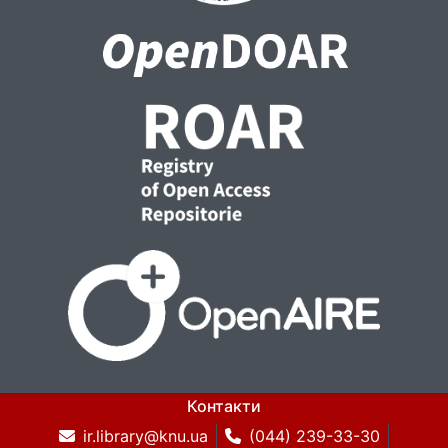
Контакти
ir.library@knu.ua
(044) 239-33-30