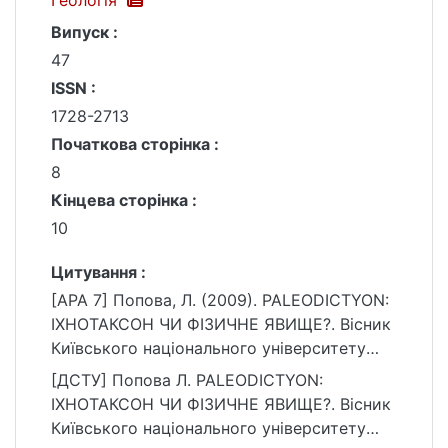
Геологія
Випуск :
47
ISSN :
1728-2713
Початкова сторінка :
8
Кінцева сторінка :
10
Цитування :
[APA 7] Попова, Л. (2009). PALEODICTYON:
ІХНОТАКСОН ЧИ ФІЗИЧНЕ ЯВИЩЕ?. Вісник
Київського національного університету
імені Тараса Шевченка. Геологія, (47), 8–10.
[ДСТУ] Попова Л. PALEODICTYON:
https://ir.library.knu.ua/handle/15071834/2117
ІХНОТАКСОН ЧИ ФІЗИЧНЕ ЯВИЩЕ?. Вісник
4
Київського національного університету