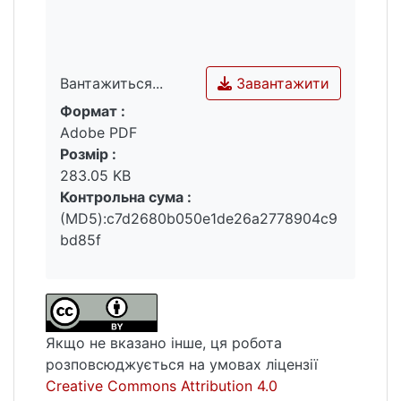
Завантажити
Вантажиться...
Формат :
Вантажиться...
Adobe PDF
Розмір :
283.05 KB
Контрольна сума :
(MD5):c7d2680b050e1de26a2778904c9
bd85f
Якщо не вказано інше, ця робота
розповсюджується на умовах ліцензії
Creative Commons Attribution 4.0