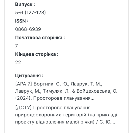
Випуск :
5-6 (127-128)
ISSN :
0868-6939
Початкова сторінка :
7
Кінцева сторінка :
22
Цитування :
[APA 7] Бортник, С. Ю., Лаврук, Т. М.,
Лаврук, М., Тимуляк, Л., & Войцеховська, О.
(2024). Просторове планування
природоохоронних територій (на прикладі
[ДСТУ] Просторове планування
проєкту відновлення малої річки). Фізична
природоохоронних територій (на прикладі
географія та геоморфологія, 47(5-6 (127-
проєкту відновлення малої річки) / С. Ю.
128)), 7–22.
Бортник та ін. Фізична географія та