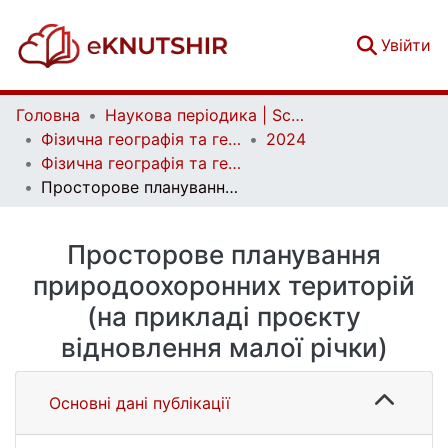
(c
Увійти
Головна
Наукова періодика | Scientific periodicals
Фізична географія та геоморфологія | Physical Geography and Geomorphology
2024
Фізична географія та геоморфологія. Том 47, вип. 5-6 (127-128)
Просторове планування природоохоронних територій (на прикладі проєкту відновлення малої річки)
Просторове планування
природоохоронних територій
(на прикладі проєкту
відновлення малої річки)
Основні дані публікації