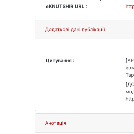
eKNUTSHIR URL :
htt
Додаткові дані публікації
Цитування :
[AP
ком
Тар
[ДС
мод
htt
Анотація