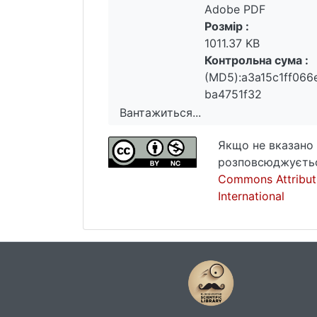
Adobe PDF
Розмір :
1011.37 KB
Контрольна сума :
(MD5):a3a15c1ff06
ba4751f32
Вантажиться...
Вантажиться...
Якщо не вказано 
розповсюджуєтьс
Commons Attribut
International