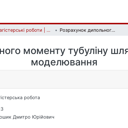
Магістерські роботи | Master's theses
Розрахунок дипольного моменту тубуліну шляхом комп’ютерного моделювання
ного моменту тубуліну шл
моделювання
істерська робота
23
дошик Дмитро Юрійович