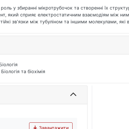
роль у збиранні мікротрубочок та створенні їх структу
нт, який сприяє електростатичним взаємодіям між ним 
ійкі зв'язки між тубуліном та іншими молекулами, які 
методи обчислення дипольного моменту тубуліну. Розр
а β-мономерів, та димеру тубуліну. Тестування програм
очки, цитоскелет, дипольний момент, електричне поле.
Біологія
 Біологія та біохімія
Завантажити