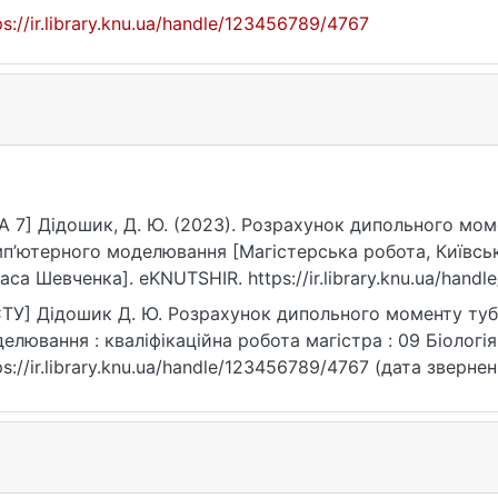
ps://ir.library.knu.ua/handle/123456789/4767
A 7] Дідошик, Д. Ю. (2023). Розрахунок дипольного мо
п’ютерного моделювання [Магістерська робота, Київськ
аса Шевченка]. eKNUTSHIR. https://ir.library.knu.ua/hand
ТУ] Дідошик Д. Ю. Розрахунок дипольного моменту ту
елювання : кваліфікаційна робота магістра : 09 Біологія.
ps://ir.library.knu.ua/handle/123456789/4767 (дата звернен