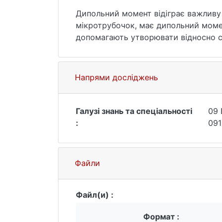
Дипольний момент відіграє важливу 
мікротрубочок, має дипольний моме
допомагають утворювати відносно ст
структурування мікротрубочок.
В ході роботи було проаналізовано 
обчислення дипольних моментів α- т
Напрями досліджень
результати.
Ключові слова: тубуліни, мікротруб
Галузі знань та спеціальності
09 
:
091
Файли
Файл(и) :
Формат :