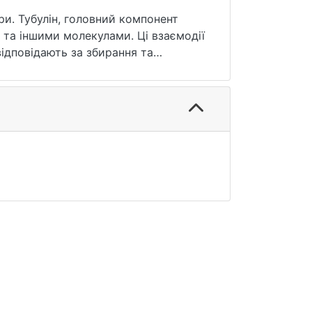
ри. Тубулін, головний компонент
та іншими молекулами. Ці взаємодії
відповідають за збирання та
облено програмне забезпечення для
ного забезпечення дало задовільні