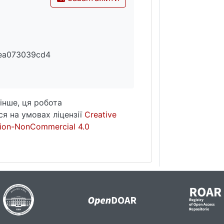
6ea073039cd4
інше, ця робота
я на умовах ліцензії
Creative
ion-NonCommercial 4.0