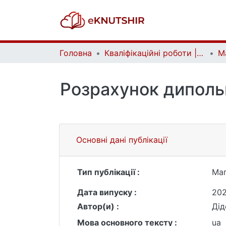
Головна
Кваліфікаційні роботи | Qualifying works
Розрахунок диполь
Основні дані публікації
Тип публікації :
Маг
Дата випуску :
20
Автор(и) :
Ді
Мова основного тексту :
ua