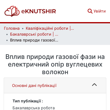
(c
Увійти
Головна
Кваліфікаційні роботи | Qualifying works
Бакалаврські роботи | Bachelor theses
Вплив природи газової фази на електричний опір вуглецевих волокон
Вплив природи газової фази на
електричний опір вуглецевих
волокон
Основні дані публікації
Тип публікації :
Бакалаврська робота