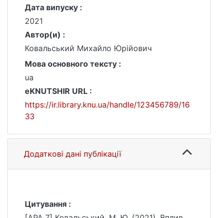
Дата випуску :
2021
Автор(и) :
Ковальський Михайло Юрійович
Мова основного тексту :
ua
eKNUTSHIR URL :
https://ir.library.knu.ua/handle/123456789/16
33
Додаткові дані публікації
Цитування :
[APA 7] Ковальський, М. Ю. (2021). Вплив