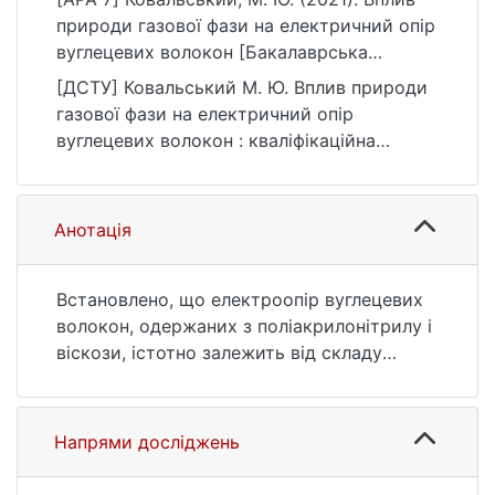
природи газової фази на електричний опір
вуглецевих волокон [Бакалаврська
робота, Київський національний
[ДСТУ] Ковальський М. Ю. Вплив природи
університет імені Тараса Шевченка].
газової фази на електричний опір
eKNUTSHIR.
вуглецевих волокон : кваліфікаційна
https://ir.library.knu.ua/handle/123456789/16
робота бакалавра : 10 Природничі науки.
33
Київ, 2021. 53 с. URL:
https://ir.library.knu.ua/handle/123456789/16
Анотація
33 (дата звернення: 25.07.2026).
Встановлено, що електроопір вуглецевих
волокон, одержаних з поліакрилонітрилу і
віскози, істотно залежить від складу
газової фази, яка знаходиться в рівновазі з
поверхнею.
Напрями досліджень