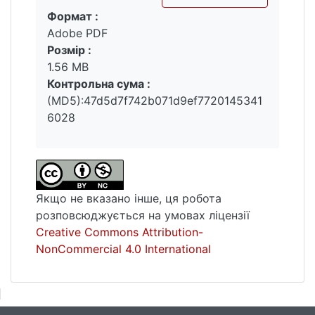
Формат :
Вантажиться...
Adobe PDF
Розмір :
1.56 MB
Контрольна сума :
(MD5):47d5d7f742b071d9ef7720145341
6028
Якщо не вказано інше, ця робота
розповсюджується на умовах ліцензії
Creative Commons Attribution-
NonCommercial 4.0 International