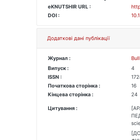
eKNUTSHIR URL :
htt
DOI :
10.
Додаткові дані публікації
Журнал :
Bul
Випуск :
4
ISSN :
172
Початкова сторінка :
16
Кінцева сторінка :
24
Цитування :
[AP
ПЕД
sci
[ДС