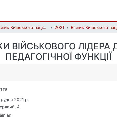
Вісник Київського національного університету імені Тараса Шевченка. Військово-спеціальні науки | Bulletin of Taras Shevchenko National University of Kyiv. Military-special sciences
2021
ВКИ ВІЙСЬКОВОГО ЛІДЕРА
ПЕДАГОГІЧНОЇ ФУНКЦІЇ
ття
грудня 2021 р.
ерявий, А.
ainian