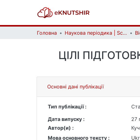
Головна
Наукова періодика | Scientific periodicals
ЦІЛІ ПІДГОТО
Основні дані публікації
Тип публікації :
Ста
Дата випуску :
27 
Автор(и) :
Куч
Мова основного тексту :
Ukr