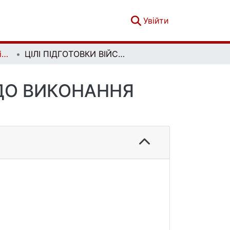
(current)
Увійти
Вісник Київського національного університету імені Тараса Шевченка. Військово-спеціальні науки. Вип. 4 (48)
ЦІЛІ ПІДГОТОВКИ ВІЙСЬКОВОГО ЛІДЕРА ДО ВИКОНАННЯ ПЕДАГОГІЧНОЇ ФУНКЦІЇ
 ДО ВИКОНАННЯ