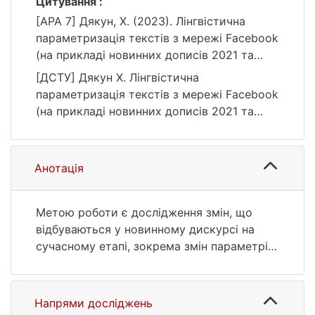
Цитування :
[APA 7] Дякун, Х. (2023). Лінгвістична
параметризація текстів з мережі Facebook
(на прикладі новинних дописів 2021 та
2023 років) [Бакалаврська робота,
[ДСТУ] Дякун Х. Лінгвістична
Київський національний університет імені
параметризація текстів з мережі Facebook
Тараса Шевченка]. eKNUTSHIR.
(на прикладі новинних дописів 2021 та
https://ir.library.knu.ua/handle/123456789/56
2023 років) : кваліфікаційна робота
74
бакалавра : 03 Гуманітарні науки. Київ,
2023. 53 с. URL:
Анотація
https://ir.library.knu.ua/handle/123456789/56
74 (дата звернення: 25.07.2026).
Метою роботи є дослідження змін, що
відбуваються у новинному дискурсі на
сучасному етапі, зокрема змін параметрів
новинних текстів, розміщених у мережі
Facebook до початку повномасштабного
вторгнення Російської Федерації в Україну
Напрями досліджень
та в час активних воєнних дій.