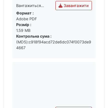
динамічність в зібраних текстах.
Завантажити
Вантажиться...
Формат :
Вантажиться...
Adobe PDF
Розмір :
1.59 MB
Контрольна сума :
(MD5):c918f94acd72de6dc074f0073de9
4667