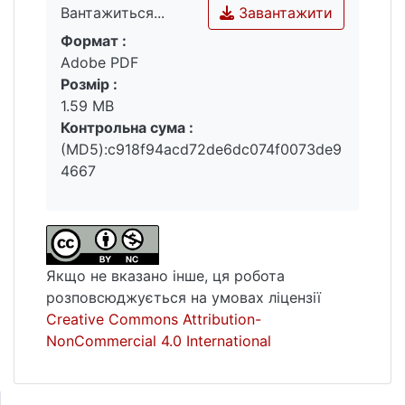
Завантажити
Вантажиться...
Формат :
Вантажиться...
Adobe PDF
Розмір :
1.59 MB
Контрольна сума :
(MD5):c918f94acd72de6dc074f0073de9
4667
Якщо не вказано інше, ця робота
розповсюджується на умовах ліцензії
Creative Commons Attribution-
NonCommercial 4.0 International