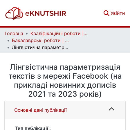
(c
Увійти
Головна
Кваліфікаційні роботи | Qualifying works
Бакалаврські роботи | Bachelor theses
Лінгвістична параметризація текстів з мережі Facebook (на прикладі новинних дописів 2021 та 2023 років)
Лінгвістична параметризація
текстів з мережі Facebook (на
прикладі новинних дописів
2021 та 2023 років)
Основні дані публікації
Тип публікації :