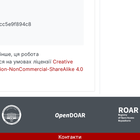
cc5e9f894c8
інше, ця робота
я на умовах ліцензії
Creative
ion-NonCommercial-ShareAlike 4.0
Контакти