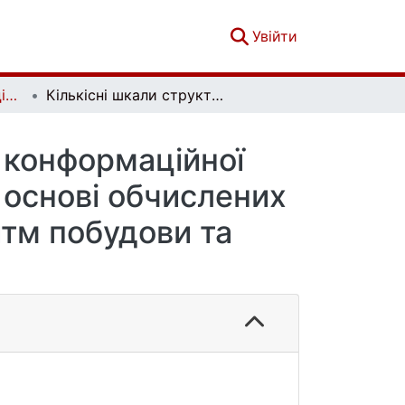
(current)
Увійти
Вісник Київського національного університету імені Тараса Шевченка. Хімія. Вип. 1(59)
Кількісні шкали структурної жорсткості та конформаційної обмеженості сегментів і молекул у цілому на основі обчислених ентальпій утворення конформерів: алгоритм побудови та характерні приклади
а конформаційної
 основі обчислених
итм побудови та