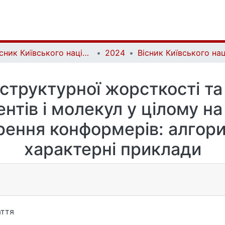
Вісник Київського національного університету імені Тараса Шевченка. Хімія | Bulletin of Taras Shevchenko National University of Kyiv. Chemistry
2024
 структурної жорсткості т
нтів і молекул у цілому на
рення конформерів: алгор
характерні приклади
ття