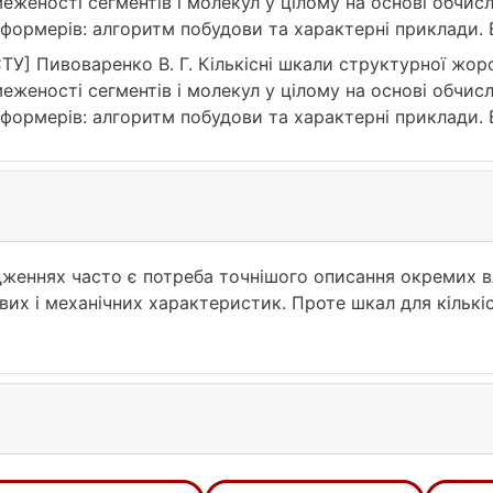
еженості сегментів і молекул у цілому на основі обчис
формерів: алгоритм побудови та характерні приклади. 
верситету імені Тараса Шевченка. Хімія, (1(59)), 10–18. ht
ТУ] Пивоваренко В. Г. Кількісні шкали структурної жор
9.2024.1(59).2
еженості сегментів і молекул у цілому на основі обчис
формерів: алгоритм побудови та характерні приклади. 
верситету імені Тараса Шевченка. Хімія. 2024. № 1(59). С
ps://doi.org/10.17721/1728-2209.2024.1(59).2 (дата зверне
слідженнях часто є потреба точнішого описання окремих 
вих і механічних характеристик. Проте шкал для кількі
рахунок (АМ1) ентальпій Е утворення конформерів молек
рахованих різниць ентальпій ΔЕ запропоновано вдосконал
сткості – гнучкості та конформаційної обмеженості – 
их структур і їхні результати для ланцюгових, циклічн
 згаданих параметрів, експоненційно пов'язану з енерг
ловою характеристиками молекул. Кількісно демонстру