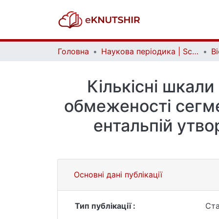
Головна
Наукова періодика | Scientific periodicals
Кількісні шкали
обмеженості сегме
ентальпій утво
Основні дані публікації
Тип публікації :
Ста