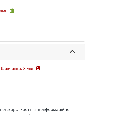
хімії
а Шевченка. Хімія
урної жорсткості та конформаційної