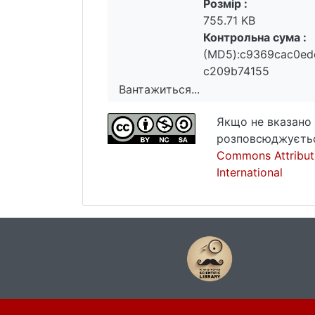
Розмір :
755.71 KB
Контрольна сума :
(MD5):c9369cac0ed
c209b74155
Вантажиться...
Вантажиться...
Якщо не вказано 
розповсюджуєтьс
Commons Attribut
International