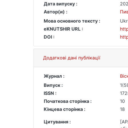
Дата випуску :
20
Автор(и) :
Пив
Мова основного тексту :
Ukr
eKNUTSHIR URL :
htt
DOI :
htt
Додаткові дані публікації
Журнал :
Віс
Випуск :
1(5
ISSN :
172
Початкова сторінка :
10
Кінцева сторінка :
18
Цитування :
[AP