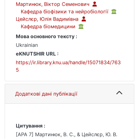
Мартинюк, Віктор Семенович
Кафедра біофізики та нейробіології
Цейслєр, Юлія Вадимівна
Кафедра біомедицини
Мова основного тексту :
Ukrainian
eKNUTSHIR URL :
https://ir.library.knu.ua/handle/15071834/763
5
Додаткові дані публікації
Цитування :
[APA 7] Мартинюк, В. С., & Цейслєр, Ю. В.