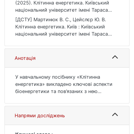
(2025). Клітинна енергетика. Київський
національний університет імені Тараса
Шевченка.
[ДСТУ] Мартинюк В. С., Цейслєр Ю. В.
https://ir.library.knu.ua/handle/15071834/763
Клітинна енергетика. Київ : Київський
5
національний університет імені Тараса
Шевченка, 2025. 86 с. URL:
https://ir.library.knu.ua/handle/15071834/763
5 (дата звернення: 25.07.2026).
Анотація
У навчальному посібнику «Клітинна
енергетика» викладено ключові аспекти
біоенергетики та пов’язаних з нею
біологічних процесів. Розглянуто основи
термодинаміки біологічних систем,
зокрема закони термодинаміки,
Напрями досліджень
особливості відкритих нерівноважних
систем. Значну увагу приділено