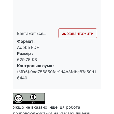
Завантажити
Вантажиться...
Формат :
Вантажиться...
Adobe PDF
Розмір :
629.75 KB
Контрольна сума :
(MD5):9ad756850fee1d4b3fdbc87e50d1
6440
Якщо не вказано інше, ця робота
розповсюджується на умовах ліцензії