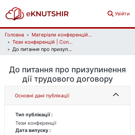
(c
Увійти
Головна
Матеріали конференцій | Conference materials
Тези конференцій | Conference papers
До питання про призупинення дії трудового договору
До питання про призупинення
дії трудового договору
Основні дані публікації
Тип публікації :
Тези конференції
Дата випуску :