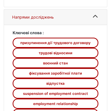
недоліки та переваги для працівника
простою, призупинення дії трудового
договору та відпустки без збереження
Напрями досліджень
заробітної плати
Ключові слова :
призупинення дії трудового договору
трудові відносини
воєнний стан
фіксування заробітної плати
відпустка
suspension of employment contract
employment relationship