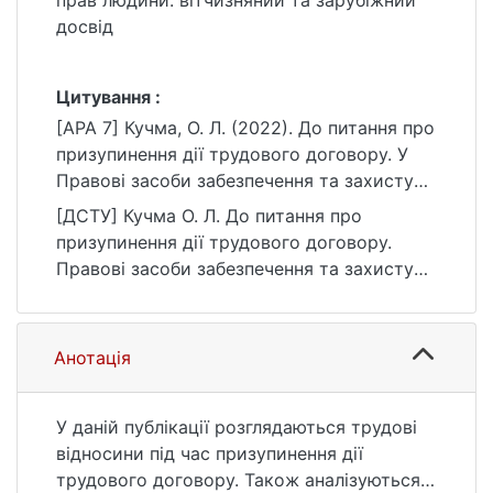
прав людини: вітчизняний та зарубіжний
досвід
Цитування :
[APA 7] Кучма, О. Л. (2022). До питання про
призупинення дії трудового договору. У
Правові засоби забезпечення та захисту
прав людини: вітчизняний та зарубіжний
[ДСТУ] Кучма О. Л. До питання про
досвід.
призупинення дії трудового договору.
https://ir.library.knu.ua/handle/15071834/620
Правові засоби забезпечення та захисту
0
прав людини: вітчизняний та зарубіжний
досвід : матеріали конф. Київ, 2022. URL:
https://ir.library.knu.ua/handle/15071834/620
Анотація
0 (дата звернення: 25.07.2026).
У даній публікації розглядаються трудові
відносини під час призупинення дії
трудового договору. Також аналізуються