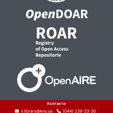
Контакти
ir.library@knu.ua
(044) 239-33-30