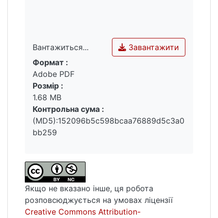
початку ХХІ століття, були виокремлені як
дидактичні здобутки, так і недоліки
зазначених теорій перекладу.Ключові
слова: літературна, лінгвістична,
Завантажити
Вантажиться...
комунікативна, когнітивна теорії
Формат :
Вантажиться...
перекладу; дидактичні аспекти.
Adobe PDF
Розмір :
1.68 MB
Контрольна сума :
(MD5):152096b5c598bcaa76889d5c3a0
bb259
Якщо не вказано інше, ця робота
розповсюджується на умовах ліцензії
Creative Commons Attribution-