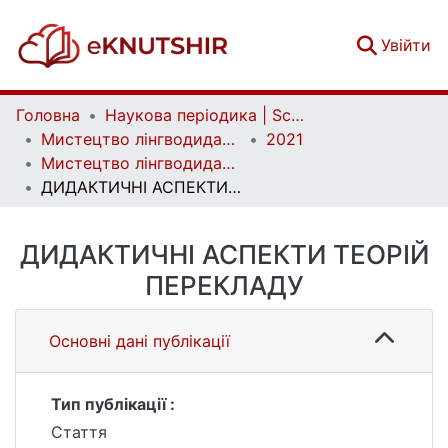
(c
Увійти
Головна
Наукова періодика | Scientific periodicals
Мистецтво лінгводидактики | Ars Linguodidacticae
2021
Мистецтво лінгводидактики. Випуск 6
ДИДАКТИЧНІ АСПЕКТИ ТЕОРІЙ ПЕРЕКЛАДУ
ДИДАКТИЧНІ АСПЕКТИ ТЕОРІЙ
ПЕРЕКЛАДУ
Основні дані публікації
Тип публікації :
Стаття