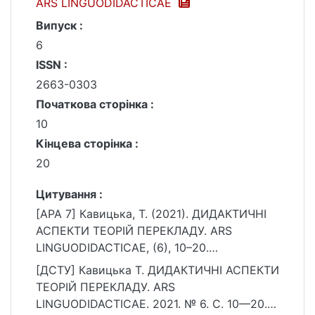
ARS LINGUODIDACTICAE
Випуск :
6
ISSN :
2663-0303
Початкова сторінка :
10
Кінцева сторінка :
20
Цитування :
[APA 7] Кавицька, Т. (2021). ДИДАКТИЧНІ
АСПЕКТИ ТЕОРІЙ ПЕРЕКЛАДУ. ARS
LINGUODIDACTICAE, (6), 10–20.
https://doi.org/10.17721/2663-
[ДСТУ] Кавицька Т. ДИДАКТИЧНІ АСПЕКТИ
0303.2021.6.02
ТЕОРІЙ ПЕРЕКЛАДУ. ARS
LINGUODIDACTICAE. 2021. № 6. С. 10—20.