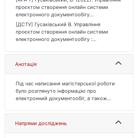
проєктом створення онлайн системи
електронного документообігу
[Магістерська робота, Київський
[ДСТУ] Гусаківський В. Управління
національний університет імені Тараса
проєктом створення онлайн системи
Шевченка]. eKNUTSHIR.
електронного документообігу :
https://ir.library.knu.ua/handle/123456789/33
кваліфікаційна робота магістра : 12
90
Інформаційні технології. Київ, 2022. 100 с.
URL:
Анотація
https://ir.library.knu.ua/handle/123456789/33
90 (дата звернення: 25.07.2026).
Під час написання магістерської роботи
було розглянуто інформацію про
електронний документообіг, а також
найбільш популярні типи повідомлень:
Досліджено підприємство замовника
продукту проекту. Проаналізовано
Напрями досліджень
зовнішнє середовище компанії за
допомогою PEST аналізу, визначено