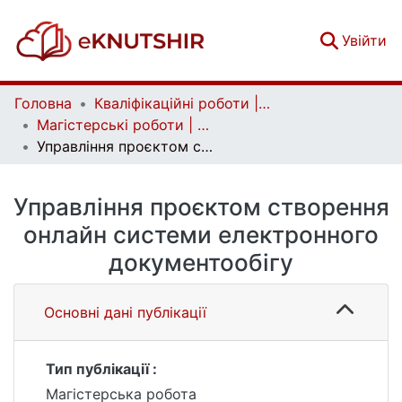
(c
Увійти
Головна
Кваліфікаційні роботи | Qualifying works
Магістерські роботи | Master's theses
Управління проєктом створення онлайн системи електронного документообігу
Управління проєктом створення
онлайн системи електронного
документообігу
Основні дані публікації
Тип публікації :
Магістерська робота