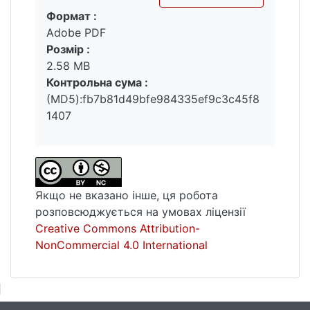
Формат :
Вантажиться...
Adobe PDF
Розмір :
2.58 MB
Контрольна сума :
(MD5):fb7b81d49bfe984335ef9c3c45f8
1407
Якщо не вказано інше, ця робота
розповсюджується на умовах ліцензії
Creative Commons Attribution-
NonCommercial 4.0 International