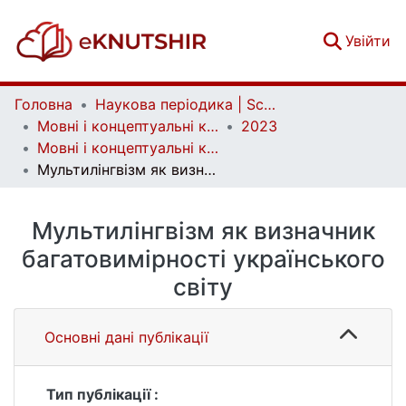
(c
Увійти
Головна
Наукова періодика | Scientific periodicals
Мовні і концептуальні картини світу | Linguistic and conceptual worldviews
2023
Мовні і концептуальні картини світу. Вип. 1 (73)
Мультилінгвізм як визначник багатовимірності українського світу
Мультилінгвізм як визначник
багатовимірності українського
світу
Основні дані публікації
Тип публікації :