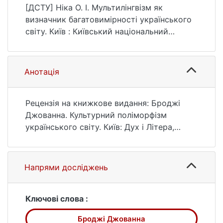
імені Тараса Шевченка.
[ДСТУ] Ніка О. І. Мультилінгвізм як
https://doi.org/10.17721/2520-6397.2023.1.09
визначник багатовимірності українського
світу. Київ : Київський національний
університет імені Тараса Шевченка, 2023.
С. 520. DOI: 10.17721/2520-6397.2023.1.09
(дата звернення: 26.07.2026).
Анотація
Рецензія на книжкове видання: Броджі
Джованна. Культурний поліморфізм
українського світу. Київ: Дух і Літера,
2022. 520 с.
Напрями досліджень
Ключові слова :
Броджі Джованна