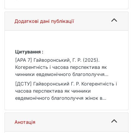
Додаткові дані публікації
Цитування :
[APA 7] Гайворонський, Г. Р. (2025).
Когерентність і часова перспектива як
чинники евдемонічного благополуччя
жінок в умовах невизначеності
[ДСТУ] Гайворонський Г. Р. Когерентність і
[Магістерська робота, Київський
часова перспектива як чинники
національний університет імені Тараса
евдемонічного благополуччя жінок в
Шевченка]. eKNUTSHIR.
умовах невизначеності : кваліфікаційна
https://ir.library.knu.ua/handle/15071834/678
робота магістра : 05 Соціальні та
0
поведінкові науки / наук. кер. Т. М.
Анотація
Яблонська. Київ, 2025. 110 с. URL: