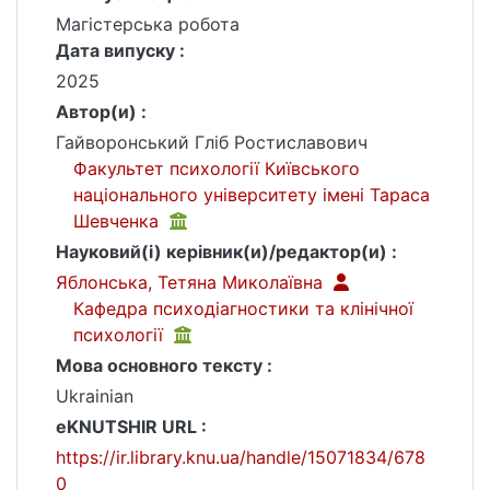
Магістерська робота
Дата випуску :
2025
Автор(и) :
Гайворонський Гліб Ростиславович
Факультет психології Київського
національного університету імені Тараса
Шевченка
Науковий(і) керівник(и)/редактор(и) :
Яблонська, Тетяна Миколаївна
Кафедра психодіагностики та клінічної
психології
Мова основного тексту :
Ukrainian
eKNUTSHIR URL :
https://ir.library.knu.ua/handle/15071834/678
0