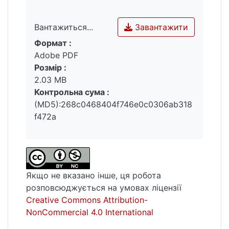
Завантажити
Вантажиться...
Формат :
Вантажиться...
Adobe PDF
Розмір :
2.03 MB
Контрольна сума :
(MD5):268c0468404f746e0c0306ab318
f472a
Якщо не вказано інше, ця робота
розповсюджується на умовах ліцензії
Creative Commons Attribution-
NonCommercial 4.0 International