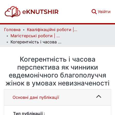
(c
Увійти
Головна
Кваліфікаційні роботи | Qualifying works
Магістерські роботи | Master's theses
Когерентність і часова перспектива як чинники евдемонічного благополуччя жінок в умовах невизначеності
Когерентність і часова
перспектива як чинники
евдемонічного благополуччя
жінок в умовах невизначеності
Основні дані публікації
Тип публікації :