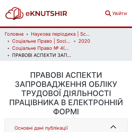
(c
Увійти
Головна
Наукова періодика | Scientific periodicals
Соціальне Право | Social Law
2020
Соціальне Право № 4(2020)
ПРАВОВІ АСПЕКТИ ЗАПРОВАДЖЕННЯ ОБЛІКУ ТРУДОВОЇ ДІЯЛЬНОСТІ ПРАЦІВНИКА В ЕЛЕКТРОННІЙ ФОРМІ
ПРАВОВІ АСПЕКТИ
ЗАПРОВАДЖЕННЯ ОБЛІКУ
ТРУДОВОЇ ДІЯЛЬНОСТІ
ПРАЦІВНИКА В ЕЛЕКТРОННІЙ
ФОРМІ
Основні дані публікації