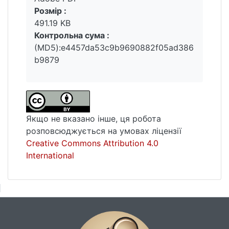
за якої працівника було звільнено з
Розмір :
роботи. Такі ситуації ускладнюють
491.19 KB
процедуру прийняття на роботу, а надалі й
Контрольна сума :
призначення пенсій таким працівникам.
(MD5):e4457da53c9b9690882f05ad386
Тому запровадження електронних
b9879
трудових книжок дійсно може покращити
ситуацію та створити єдину базу даних
про всю трудову активність працівника,
яка буде доступна як власне працівнику,
так і роботодавцеві.
Якщо не вказано інше, ця робота
розповсюджується на умовах ліцензії
Creative Commons Attribution 4.0
International