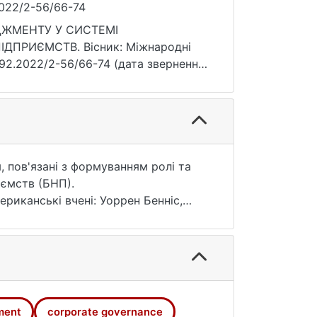
.2022/2-56/66-74
ЕДЖМЕНТУ У СИСТЕМІ
ПРИЄМСТВ. Вісник: Міжнародні
2292.2022/2-56/66-74 (дата звернення:
, пов'язані з формуванням ролі та
иємств (БНП).
риканські вчені: Уоррен Бенніс,
евін Кроулі, міжнародні організації:
в та Організація економічного
иками БНП протягом багатьох років
кі невдачі призводили не тільки до
ожна виділити аварії на нафтовій
ВР у 2010 році в Мексиканській
ment
corporate governance