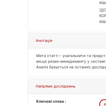
від
[Д
КО
від
25.
Анотація
Мета статті – узагальнити та предст
місця ризик-менеджменту у системі
Аналіз базується на останніх дослід
Берт Нанус, Х'ю Гроув та Лоренцо Пат
Базельський комітет з банківського 
співробітництва та розвитку. Провед
Напрями досліджень
призводили до катастрофічних збиткі
фінансових, але і до суттєвих еколо
платформі "Глибоководний горизонт"
Ключові слова :
r