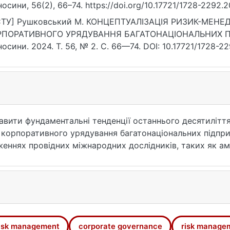
носини, 56(2), 66–74. https://doi.org/10.17721/1728-2292
СТУ] Рушковський М. КОНЦЕПТУАЛІЗАЦІЯ РИЗИК-МЕН
РПОРАТИВНОГО УРЯДУВАННЯ БАГАТОНАЦІОНАЛЬНИХ ПІД
носини. 2024. Т. 56, № 2. С. 66—74. DOI: 10.17721/1728-
07.2026).
авити фундаментальні тенденції останнього десятиліття
 корпоративного урядування багатонаціональних підпр
женнях провідних міжнародних дослідників, таких як аме
еллі, британські вчені: Мінгжу Ванг, Елізабет Келан та К
нагляду, Група тридцяти, Інститут міжнародних фінансі
ений аналіз чітко вказує, що невдачі в управлінні риз
в у різних галузях, коли як у енергетичному секторі та
гічних наслідків. Серед найбільш значущих інцидентів м
 (Deepwater Horizon) британського нафтогазового БНП 
isk management
corporate governance
risk manage