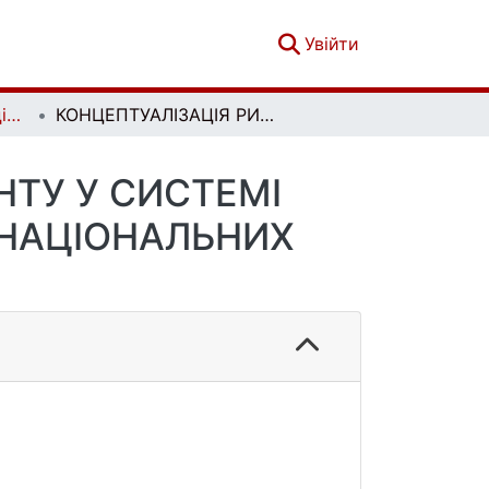
(current)
Увійти
Вісник Київського національного університету імені Тараса Шевченка. Міжнародні відносини. Вип. 2 (56)
КОНЦЕПТУАЛІЗАЦІЯ РИЗИК-МЕНЕДЖМЕНТУ У СИСТЕМІ КОРПОРАТИВНОГО УРЯДУВАННЯ БАГАТОНАЦІОНАЛЬНИХ ПІДПРИЄМСТВ
ТУ У СИСТЕМІ
ОНАЦІОНАЛЬНИХ