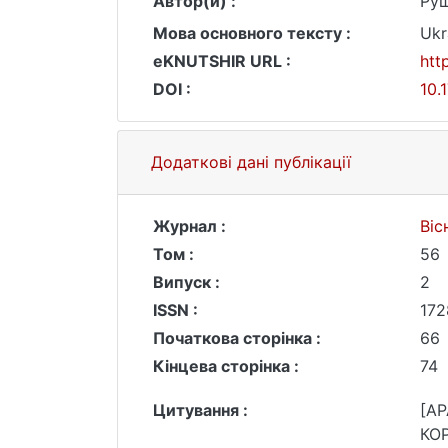
Автор(и) :
Руш
Мова основного тексту :
Ukr
eKNUTSHIR URL :
htt
DOI :
10.
Додаткові дані публікації
Журнал :
Віс
Том :
56
Випуск :
2
ISSN :
172
Початкова сторінка :
66
Кінцева сторінка :
74
Цитування :
[AP
КО