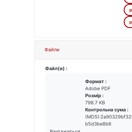
затоці та японській АЕС Фукусіма-1
ради директорів не повною мірою оц
р
Таким чином, концептуалізація риз
досягнення середньо- та довгострок
р
невизначеності.
Файли
Файл(и) :
Формат :
Adobe PDF
Розмір :
798.7 KB
Контрольна сума :
(MD5):2a90329bf32
b5d3be8b6
Вантажиться...