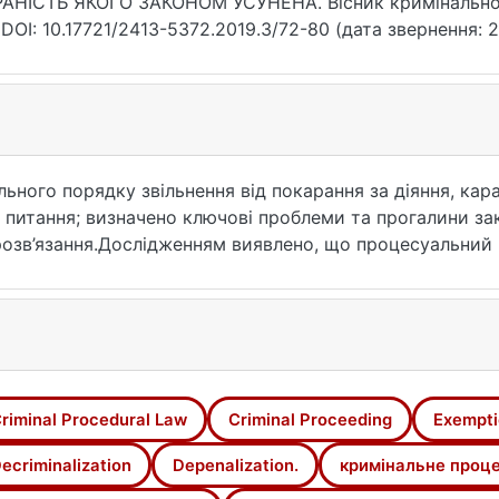
АНІСТЬ ЯКОГО ЗАКОНОМ УСУНЕНА. Вісник кримінального
 DOI: 10.17721/2413-5372.2019.3/72-80 (дата звернення: 2
льного порядку звільнення від покарання за діяння, кар
 питання; визначено ключові проблеми та прогалини за
озв’язання.Дослідженням виявлено, що процесуальний 
яння, караність якого усунена законом, не достатньо ч
нодавстві.
ального порядку звільнення особи від призначеного суд
кола проблем, пов’язаних з процесуальним порядком зв
й усуває злочинність діяння, та внесення пропозицій щ
нодавства.
riminal Procedural Law
Criminal Proceeding
Exempti
ь і публікацій вивчено стан дослідження питань звільне
ті діяння, за яке було засуджено особу (ч. 2 ст. 74 КК)
ecriminalization
Depenalization.
кримінальне проц
вільнення від покарання є недостатньо дослідженим.