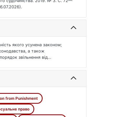
 судочинства. 2019. № 3. С. 72—
6.07.2026).
аність якого усунена законом;
конодавства, а також
порядок звільнення від
ітко визначений у чинному
ом покарання за діяння, караність
ільнення від призначеного покарання
одо вдосконалення чинного
on from Punishment
ння від покарання, призначеного
. Обґрунтовано висновок про те, що
есуальне право