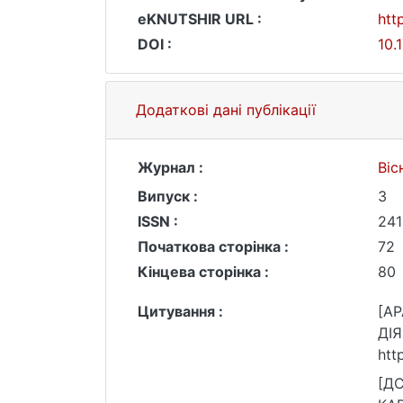
eKNUTSHIR URL :
htt
DOI :
10.
Додаткові дані публікації
Журнал :
Віс
Випуск :
3
ISSN :
241
Початкова сторінка :
72
Кінцева сторінка :
80
Цитування :
[AP
ДІЯ
htt
[Д