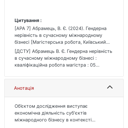
Цитування :
[APA 7] Абрамець, В. Є. (2024). Гендерна
нерівність в сучасному міжнародному
бізнесі [Магістерська робота, Київський
національний університет імені Тараса
[ДСТУ] Абрамець В. Є. Гендерна нерівність
Шевченка]. eKNUTSHIR.
в сучасному міжнародному бізнесі :
https://ir.library.knu.ua/handle/15071834/1023
кваліфікаційна робота магістра : 05
2
Соціальні та поведінкові науки / наук. кер.
О. Ю. Кузьома. Київ, 2024. 98 с. URL:
https://ir.library.knu.ua/handle/15071834/1023
Анотація
2 (дата звернення: 25.07.2026).
Об’єктом дослідження виступає
економічна діяльність суб'єктів
міжнародного бізнесу в контексті
гендерної нерівності.