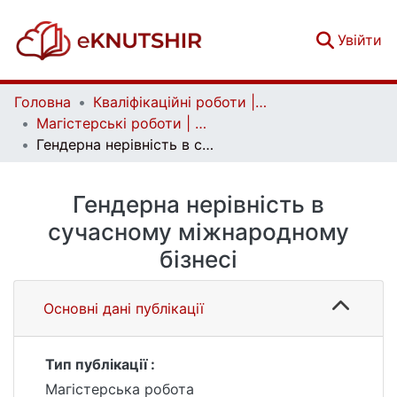
(c
Увійти
Головна
Кваліфікаційні роботи | Qualifying works
Магістерські роботи | Master's theses
Гендерна нерівність в сучасному міжнародному бізнесі
Гендерна нерівність в
сучасному міжнародному
бізнесі
Основні дані публікації
Тип публікації :
Магістерська робота