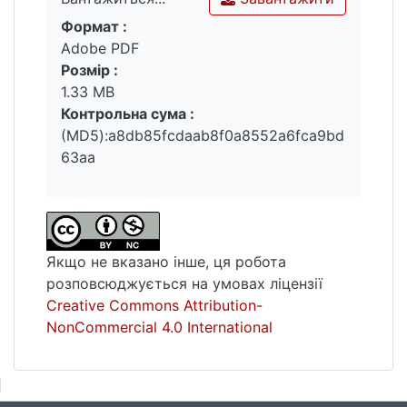
Формат :
Вантажиться...
Adobe PDF
Розмір :
1.33 MB
Контрольна сума :
(MD5):a8db85fcdaab8f0a8552a6fca9bd
63aa
Якщо не вказано інше, ця робота
розповсюджується на умовах ліцензії
Creative Commons Attribution-
NonCommercial 4.0 International