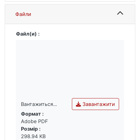
Файли
Файл(и) :
Завантажити
Вантажиться...
Формат :
Вантажиться...
Adobe PDF
Розмір :
298.94 KB