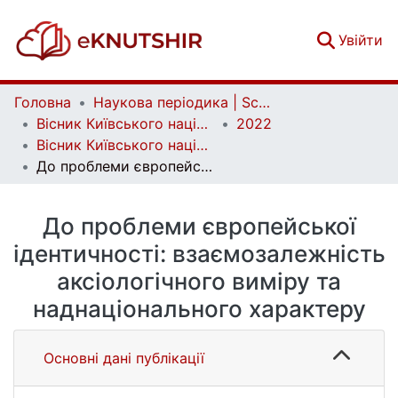
(c
Увійти
Головна
Наукова періодика | Scientific periodicals
Вісник Київського національного університету імені Тараса Шевченка. Міжнародні відносини | Bulletin of the Taras Shevchenko National University of Kyiv. International Relations
2022
Вісник Київського національного університету імені Тараса Шевченка. Міжнародні відносини. Вип. 1 (55)
До проблеми європейської ідентичності: взаємозалежність аксіологічного виміру та наднаціонального характеру
До проблеми європейської
ідентичності: взаємозалежність
аксіологічного виміру та
наднаціонального характеру
Основні дані публікації