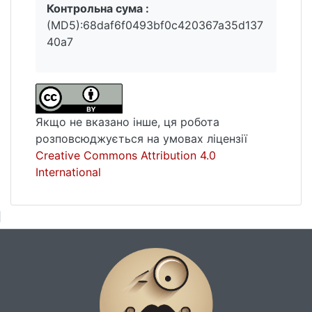
Контрольна сума :
(MD5):68daf6f0493bf0c420367a35d137
40a7
Якщо не вказано інше, ця робота
розповсюджується на умовах ліцензії
Creative Commons Attribution 4.0
International