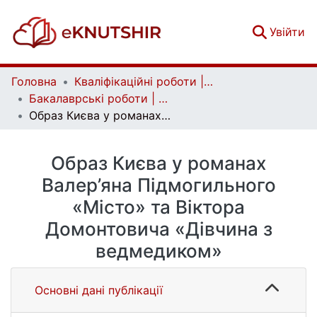
(c
Увійти
Головна
Кваліфікаційні роботи | Qualifying works
Бакалаврські роботи | Bachelor theses
Образ Києва у романах Валер’яна Підмогильного «Місто» та Віктора Домонтовича «Дівчина з ведмедиком»
Образ Києва у романах
Валер’яна Підмогильного
«Місто» та Віктора
Домонтовича «Дівчина з
ведмедиком»
Основні дані публікації