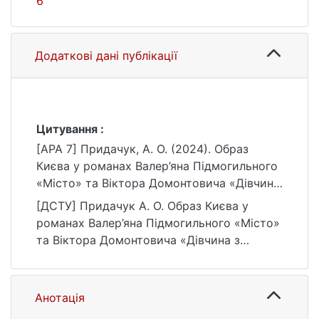
6
Додаткові дані публікації
Цитування :
[APA 7] Придачук, А. О. (2024). Образ
Києва у романах Валер’яна Підмогильного
«Місто» та Віктора Домонтовича «Дівчина
з ведмедиком» [Бакалаврська робота,
[ДСТУ] Придачук А. О. Образ Києва у
Київський національний університет імені
романах Валер’яна Підмогильного «Місто»
Тараса Шевченка]. eKNUTSHIR.
та Віктора Домонтовича «Дівчина з
https://ir.library.knu.ua/handle/15071834/308
ведмедиком» : кваліфікаційна робота
6
бакалавра : 03 Гуманітарні науки / наук.
кер. О. В. Романенко. Київ, 2024. 60 с. URL:
Анотація
https://ir.library.knu.ua/handle/15071834/308