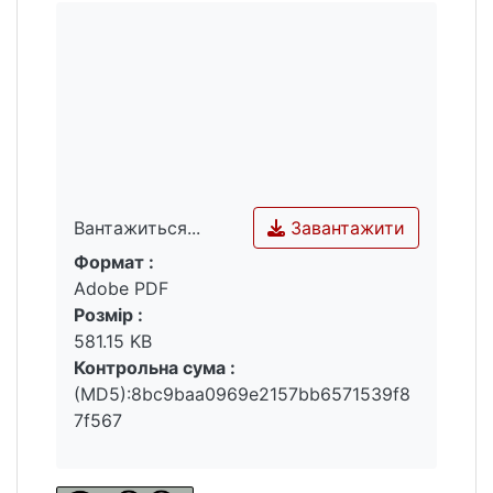
Завантажити
Вантажиться...
Формат :
Вантажиться...
Adobe PDF
Розмір :
581.15 KB
Контрольна сума :
(MD5):8bc9baa0969e2157bb6571539f8
7f567