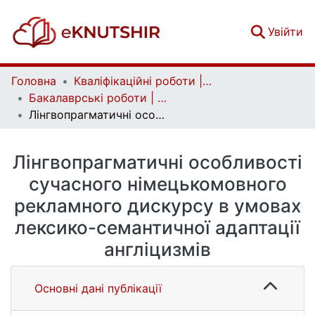
(c
Увійти
Головна
Кваліфікаційні роботи | Qualifying works
Бакалаврські роботи | Bachelor theses
Лінгвопрагматичні особливості сучасного німецькомовного рекламного дискурсу в умовах лексико-семантичної адаптації англіцизмів
Лінгвопрагматичні особливості
сучасного німецькомовного
рекламного дискурсу в умовах
лексико-семантичної адаптації
англіцизмів
Основні дані публікації