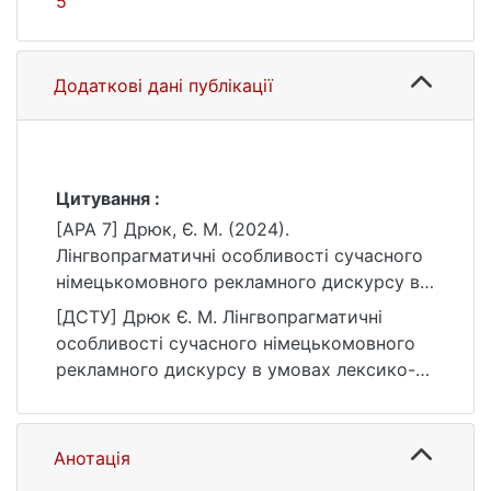
5
Додаткові дані публікації
Цитування :
[APA 7] Дрюк, Є. М. (2024).
Лінгвопрагматичні особливості сучасного
німецькомовного рекламного дискурсу в
умовах лексико-семантичної адаптації
[ДСТУ] Дрюк Є. М. Лінгвопрагматичні
англіцизмів [Бакалаврська робота,
особливості сучасного німецькомовного
Київський національний університет імені
рекламного дискурсу в умовах лексико-
Тараса Шевченка]. eKNUTSHIR.
семантичної адаптації англіцизмів :
https://ir.library.knu.ua/handle/15071834/1698
кваліфікаційна робота бакалавра : 035
5
Філологія / наук. кер. О. Твердохліб. Київ,
Анотація
2024. 62 с. URL: