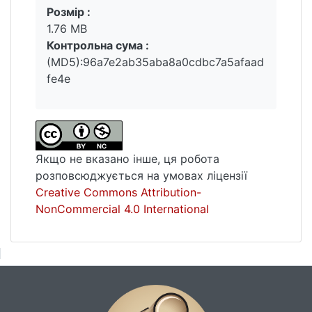
підвищує лінгвопрагматичний потенціал
Розмір :
рекламного дискурсу та підсилює
1.76 MB
ефективність комунікації з цільовою
Контрольна сума :
аудиторією.
(MD5):96a7e2ab35aba8a0cdbc7a5afaad
fe4e
Якщо не вказано інше, ця робота
розповсюджується на умовах ліцензії
Creative Commons Attribution-
NonCommercial 4.0 International