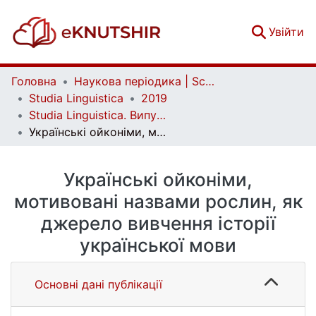
(c
Увійти
Головна
Наукова періодика | Scientific periodicals
Studia Linguistica
2019
Studia Linguistica. Випуск 14
Українські ойконіми, мотивовані назвами рослин, як джерело вивчення історії української мови
Українські ойконіми,
мотивовані назвами рослин, як
джерело вивчення історії
української мови
Основні дані публікації