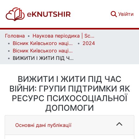
(c
Увійти
Головна
Наукова періодика | Scientific periodicals
Вісник Київського національного університету імені Тараса Шевченка. Соціальна робота | Bulletin of Taras Shevchenko National University of Kyiv. Social work
2024
Вісник Київського національного університету імені Тараса Шевченка. Соціальна робота. Вип. 1 (10)
ВИЖИТИ І ЖИТИ ПІД ЧАС ВІЙНИ: ГРУПИ ПІДТРИМКИ ЯК РЕСУРС ПСИХОСОЦІАЛЬНОЇ ДОПОМОГИ
ВИЖИТИ І ЖИТИ ПІД ЧАС
ВІЙНИ: ГРУПИ ПІДТРИМКИ ЯК
РЕСУРС ПСИХОСОЦІАЛЬНОЇ
ДОПОМОГИ
Основні дані публікації