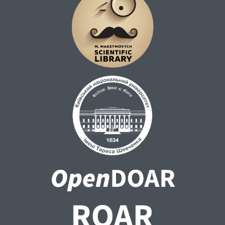
підтримки свого психоемоційного стану,
повернення контролю і керування
ситуацією до посилення власної
ідентичності, усвідомлення себе як
українця та частини сильного народу).