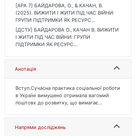
[APA 7] БАЙДАРОВА, О., & КАЧАН, В.
(2025). ВИЖИТИ І ЖИТИ ПІД ЧАС ВІЙНИ:
ГРУПИ ПІДТРИМКИ ЯК РЕСУРС
ПСИХОСОЦІАЛЬНОЇ ДОПОМОГИ. Bulletin of
[ДСТУ] БАЙДАРОВА О., КАЧАН В. ВИЖИТИ
Taras Shevchenko National University of
І ЖИТИ ПІД ЧАС ВІЙНИ: ГРУПИ
Kyiv. Social Work, 1(10), 5–15.
ПІДТРИМКИ ЯК РЕСУРС
https://doi.org/10.17721/2616-7786.2024/10-
ПСИХОСОЦІАЛЬНОЇ ДОПОМОГИ. Bulletin of
1/1
Taras Shevchenko National University of
Kyiv. Social Work. 2025. Т. 1, № 10. С. 5—15.
Анотація
DOI: 10.17721/2616-7786.2024/10-1/1 (дата
звернення: 25.07.2026).
Вступ.Сучасна практика соціальної роботи
в Україні вимушено отримала вагомий
поштовх до розвитку, що вимагає
глибокого розуміння природи проживання
людьми масштабних, тривалих
надзвичайних ситуацій, пов'язаних зі
Напрями досліджень
збройним конфліктом і політичною