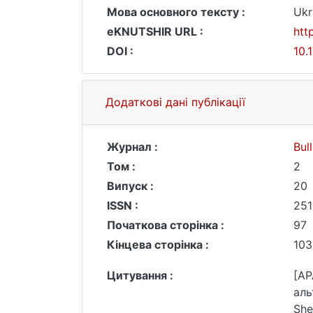
Мова основного тексту :
Ukr
eKNUTSHIR URL :
htt
DOI :
10.
Додаткові дані публікації
Журнал :
Bul
Том :
2
Випуск :
20
ISSN :
251
Початкова сторінка :
97
Кінцева сторінка :
103
Цитування :
[AP
аль
She