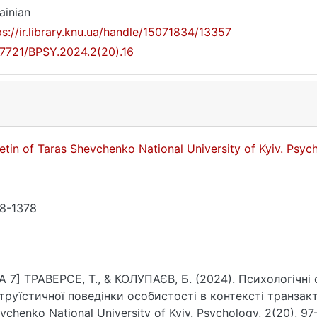
ainian
ps://ir.library.knu.ua/handle/15071834/13357
17721/BPSY.2024.2(20).16
letin of Taras Shevchenko National University of Kyiv. Psy
8-1378
A 7] ТРАВЕРСЕ, Т., & КОЛУПАЄВ, Б. (2024). Психологічні
труїстичної поведінки особистості в контексті транзактно
vchenko National University of Kyiv. Psychology, 2(20), 97