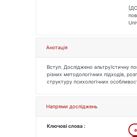
htt
[ДС
пов
Uni
зве
Анотація
Вступ. Досліджено альтруїстичну по
різних методологічних підходів, роз
структуру психологічних особливост
Методи. Використано методи аналізу 
транзактного аналізу, а також теор
опрацювання даних.
Напрями досліджень
Результати. З'ясовано, що поведінко
альтруїзму. Зміст і структура драйв
генеративним альтруїзмом. Виявлено
Ключові слова :
a
альтруїзмом, домінантним драйверо