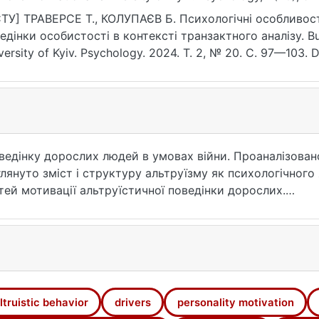
ps://doi.org/10.17721/BPSY.2024.2(20).16
ТУ] ТРАВЕРСЕ Т., КОЛУПАЄВ Б. Психологічні особливост
едінки особистості в контексті транзактного аналізу. Bul
versity of Kyiv. Psychology. 2024. Т. 2, № 20. С. 97—103. 
рнення: 25.07.2026).
ведінку дорослих людей в умовах війни. Проаналізовано
глянуто зміст і структуру альтруїзму як психологічног
ей мотивації альтруїстичної поведінки дорослих.
сучасної літератури з психології мотивації поведінки 
етичні, емпіричні методи, психодіагностичні методики
ві патерни, які пов'язані з внутрішніми драйверами, ви
ерів у мотивації альтруїстичної поведінки особистості 
, що особам раннього дорослого віку властиві позитив
ltruistic behavior
drivers
personality motivation
м "Будь сильним" і генеративним альтруїзмом. Розкри