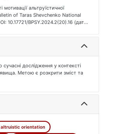
і мотивації альтруїстичної
letin of Taras Shevchenko National
DOI: 10.17721/BPSY.2024.2(20).16 (дата
 сучасні дослідження у контексті
о явища. Метою є розкрити зміст та
особистості, психології
, методи математично-статистичного
значають схильність особистості до
зумовлюють їх прояви та зв'язки з
ні зв'язки між поведінковим
altruistic orientation
то, що особам середнього дорослого