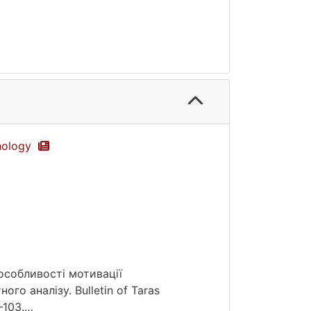
chology
 особливості мотивації
го аналізу. Bulletin of Taras
–103.