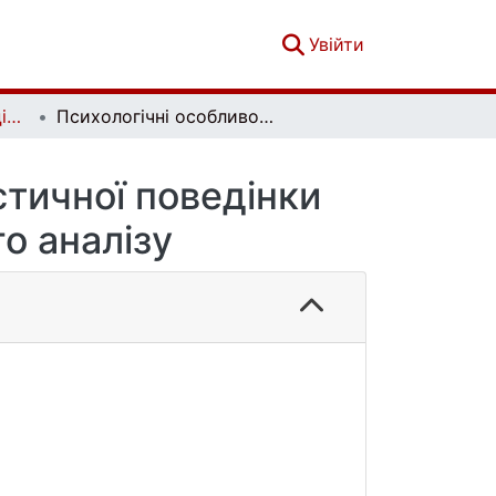
(current)
Увійти
Вісник Київського національного університету імені Тараса Шевченка. Психологія. Вип. 2 (20)
Психологічні особливості мотивації альтруїстичної поведінки особистості в контексті транзактного аналізу
стичної поведінки
го аналізу