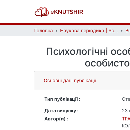
Головна
Наукова періодика | Scientific periodicals
Психологічні осо
особистос
Основні дані публікації
Тип публікації :
Ста
Дата випуску :
23 
Автор(и) :
ТР
КО