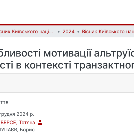
Вісник Київського національного університету імені Тараса Шевченка. Психологія | Bulletin of Taras Shevchenko National University of Kyiv. Psychology
2024
бливості мотивації альтруї
ті в контексті транзактно
ття
грудня 2024 р.
АВЕРСЕ, Тетяна
ЛУПАЄВ, Борис