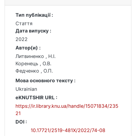
Тип публікації :
Стаття
Дата випуску :
2022
Автор(и) :
Литвиненко , Н.І.
Коренець , О.В.
Федченко , О.П.
Мова основного тексту :
Ukrainian
eKNUTSHIR URL :
https://ir.library.knu.ua/handle/15071834/235
21
DOI :
10.17721/2519-481X/2022/74-08