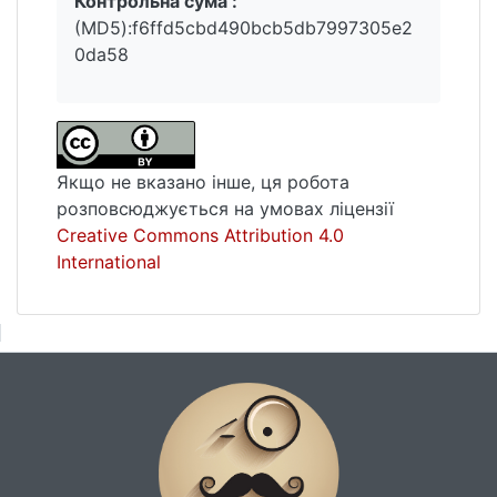
Контрольна сума :
точки входу користувачів у дане
(MD5):f6ffd5cbd490bcb5db7997305e2
середовище. Визначено, що у якості
0da58
програмної складової оптимально
застосовувати серверне програмне
багатокористувацьке забезпечення ArcGIS
компанії ESRI з рівнем продуктивності
Enterprise та класом функціональності
Якщо не вказано інше, ця робота
Advanced.
розповсюджується на умовах ліцензії
Creative Commons Attribution 4.0
International