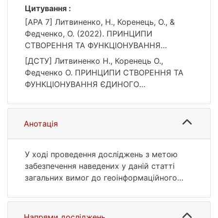
Цитування :
[APA 7] Литвиненко, Н., Коренець, О., &
Федченко, О. (2022). ПРИНЦИПИ
СТВОРЕННЯ ТА ФУНКЦІОНУВАННЯ
ЄДИНОГО ГЕОІНФОРМАЦІЙНОГО
[ДСТУ] Литвиненко Н., Коренець О.,
СЕРЕДОВИЩА ЗБРОЙНИХ СИЛ УКРАЇНИ.
Федченко О. ПРИНЦИПИ СТВОРЕННЯ ТА
Збірник наукових праць Військового
ФУНКЦІОНУВАННЯ ЄДИНОГО
інституту Київського національного
ГЕОІНФОРМАЦІЙНОГО СЕРЕДОВИЩА
університету імені Тараса Шевченка, (74),
ЗБРОЙНИХ СИЛ УКРАЇНИ. Збірник
83–89. https://doi.org/10.17721/2519-
наукових праць Військового інституту
Анотація
481X/2022/74-08
Київського національного університету
імені Тараса Шевченка. 2022. № 74. С. 83—
89. DOI: 10.17721/2519-481X/2022/74-08
У ході проведення досліджень з метою
(дата звернення: 25.07.2026).
забезпечення наведених у даній статті
загальних вимог до геоінформаційного
забезпечення Єдиної автоматизованої
системи управління Збройними Силами
України (ЄАСУ ЗСУ) були обґрунтовані
Напрями досліджень