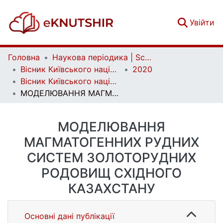
(c
Увійти
Головна
Наукова періодика | Scientific periodicals
Вісник Київського національного університету імені Тараса Шевченка. Геологія | Visnyk of Taras Shevchenko National University of Kyiv. Geology
2020
Вісник Київського національного університету імені Тараса Шевченка. Геологія. 4(91)
МОДЕЛЮВАННЯ МАГМАТОГЕННИХ РУДНИХ СИСТЕМ ЗОЛОТОРУДНИХ РОДОВИЩ СХІДНОГО КАЗАХСТАНУ
МОДЕЛЮВАННЯ
МАГМАТОГЕННИХ РУДНИХ
СИСТЕМ ЗОЛОТОРУДНИХ
РОДОВИЩ СХІДНОГО
КАЗАХСТАНУ
Основні дані публікації