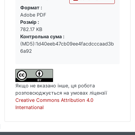
Формат :
Вантажиться...
Adobe PDF
Розмір :
782.17 KB
Контрольна сума :
(MD5):1d40eeb47cb09ee4facdcccaad3b
6a92
Якщо не вказано інше, ця робота
розповсюджується на умовах ліцензії
Creative Commons Attribution 4.0
International