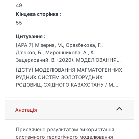
49
Кінцева сторінка :
55
Цитування :
[APA 7] Мізерна, М., Оразбекова, Г.,
Д'ячков, Б., Мирошникова, А., &
Зацерковний, В. (2020). МОДЕЛЮВАННЯ
МАГМАТОГЕННИХ РУДНИХ СИСТЕМ
[ДСТУ] МОДЕЛЮВАННЯ МАГМАТОГЕННИХ
ЗОЛОТОРУДНИХ РОДОВИЩ СХІДНОГО
РУДНИХ СИСТЕМ ЗОЛОТОРУДНИХ
КАЗАХСТАНУ. Вісник Київського
РОДОВИЩ СХІДНОГО КАЗАХСТАНУ / М.
національного університету імені Тараса
Мізерна та ін. Вісник Київського
Шевченка. Геологія, 4(91), 49–55.
національного університету імені Тараса
https://doi.org/10.17721/1728-2713.91.07
Шевченка. Геологія. 2020. Т. 4, № 91. С. 49
Анотація
—55. DOI: 10.17721/1728-2713.91.07 (дата
звернення: 25.07.2026).
Присвячено результатам використання
системного геологічного моделювання