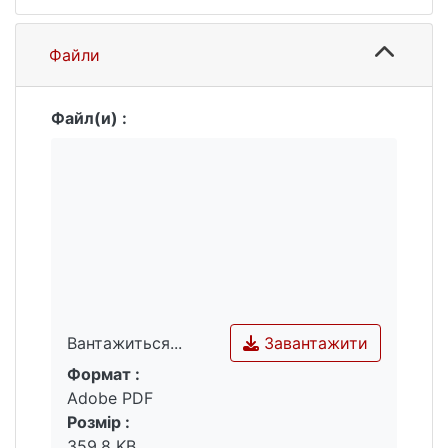
Файли
Файл(и) :
Завантажити
Вантажиться...
Формат :
Вантажиться...
Adobe PDF
Розмір :
359.8 KB