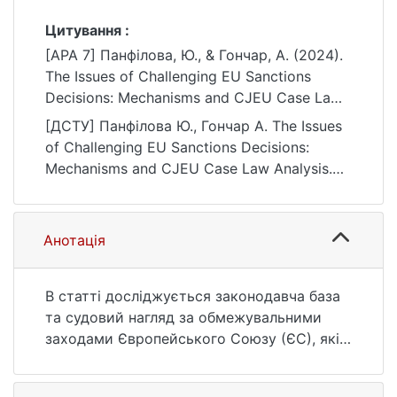
Цитування :
[APA 7] Панфілова, Ю., & Гончар, А. (2024).
The Issues of Challenging EU Sanctions
Decisions: Mechanisms and CJEU Case Law
Analysis. Актуальні проблеми міжнародних
[ДСТУ] Панфілова Ю., Гончар А. The Issues
відносин, (159), 72–79.
of Challenging EU Sanctions Decisions:
https://doi.org/10.17721/apmv.2024.159.1.72-
Mechanisms and CJEU Case Law Analysis.
79
Актуальні проблеми міжнародних
відносин. 2024. no. 159. P. 72—79. DOI:
10.17721/apmv.2024.159.1.72-79 (date of
Анотація
access: 25.07.2026).
В статті досліджується законодавча база
та судовий нагляд за обмежувальними
заходами Європейського Союзу (ЄС), які є
невід’ємною частиною Спільної зовнішньої
та безпекової політики ЄС. Основна увага