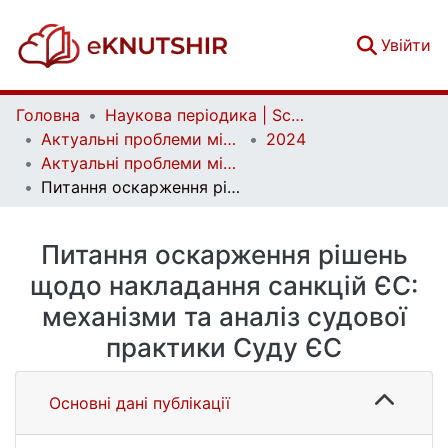
(c
Увійти
Головна
Наукова періодика | Scientific periodicals
Актуальні проблеми міжнародних відносин | Аctual Problems of International Relations
2024
Актуальні проблеми міжнародних відносин. Вип. 159
Питання оскарження рішень щодо накладання санкцій ЄС: механізми та аналіз судової практики Суду ЄС
Питання оскарження рішень
щодо накладання санкцій ЄС:
механізми та аналіз судової
практики Суду ЄС
Основні дані публікації