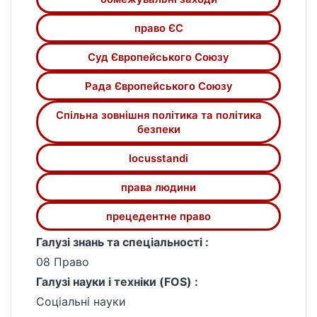
санкцій ЄС у відповідь на геополітичні
події, такі як конфлікти за участю Росії та
право ЄС
України, а також юридичні проблеми, які
Суд Європейського Союзу
виникли внаслідок цих заходів.
Рада Європейського Союзу
Спільна зовнішня політика та політика
безпеки
locusstandi
права людини
прецедентне право
Галузі знань та спеціальності :
08 Право
Галузі науки і техніки (FOS) :
Соціальні науки