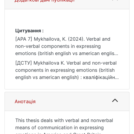
Цитування :
[APA 7] Mykhailova, K. (2024). Verbal and
non-verbal components in expressing
emotions (british english vs american english)
[Master's thesis, Київський національний
[ДСТУ] Mykhailova K. Verbal and non-verbal
університет імені Тараса Шевченка].
components in expressing emotions (british
eKNUTSHIR.
english vs american english) : кваліфікаційна
https://ir.library.knu.ua/handle/15071834/4151
робота магістра : 03 Гуманітарні науки /
наук. кер. О. В. Борисович. Kyiv, 2024. 113
p. URL:
Анотація
https://ir.library.knu.ua/handle/15071834/4151
(date of access: 25.07.2026).
This thesis deals with verbal and nonverbal
means of communication in expressing