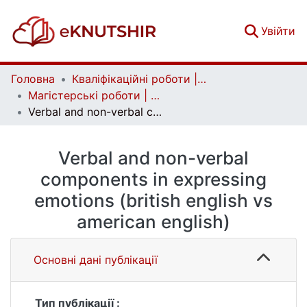
(c
Увійти
Головна
Кваліфікаційні роботи | Qualifying works
Магістерські роботи | Master's theses
Verbal and non-verbal components in expressing emotions (british english vs american english)
Verbal and non-verbal
components in expressing
emotions (british english vs
american english)
Основні дані публікації
Тип публікації :