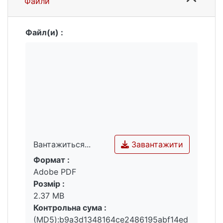
Файли
Файл(и) :
Завантажити
Вантажиться...
Формат :
Вантажиться...
Adobe PDF
Розмір :
2.37 MB
Контрольна сума :
(MD5):b9a3d1348164ce2486195abf14ed