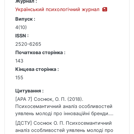
Журнал :
Український психологічний журнал
Випуск :
4(10)
ISSN :
2520-6265
Початкова сторінка :
143
Кінцева сторінка :
155
Цитування :
[APA 7] Соснюк, О. П. (2018).
Психосемантичний аналіз особливостей
уявлень молоді про інноваційні бренди.
Український психологічний журнал, (4(10)),
[ДСТУ] Соснюк О. П. Психосемантичний
143–155.
аналіз особливостей уявлень молоді про