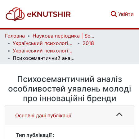
(c
Увійти
Головна
Наукова періодика | Scientific periodicals
Український психологічний журнал | Ukrainian Psychological Journal
2018
Український психологічний журнал. № 4 (10)
Психосемантичний аналіз особливостей уявлень молоді про інноваційні бренди
Психосемантичний аналіз
особливостей уявлень молоді
про інноваційні бренди
Основні дані публікації
Тип публікації :