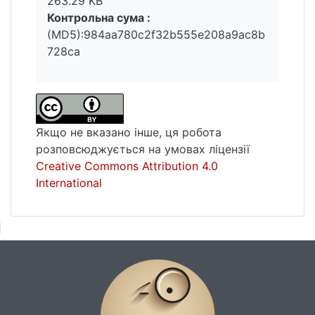
263.29 KB
психологічними характеристиками
Контрольна сума :
представників молодіжної цільової
(MD5):984aa780c2f32b555e208a9ac8b
аудиторії. Встановлено, що такі якості
728ca
споживачів як чутливість до інновацій,
готовність до ризику, креативність і
конформність значущо корелюють з
позитивним сприйманням інноваційних
брендів.
Якщо не вказано інше, ця робота
розповсюджується на умовах ліцензії
Creative Commons Attribution 4.0
International