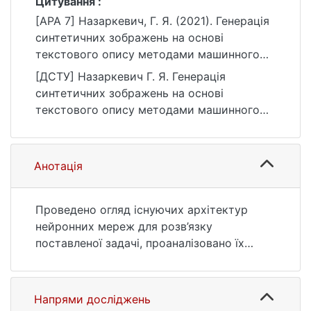
Цитування :
[APA 7] Назаркевич, Г. Я. (2021). Генерація
синтетичних зображень на основі
текстового опису методами машинного
навчання [Магістерська робота, Київський
[ДСТУ] Назаркевич Г. Я. Генерація
національний університет імені Тараса
синтетичних зображень на основі
Шевченка]. eKNUTSHIR.
текстового опису методами машинного
https://ir.library.knu.ua/handle/123456789/28
навчання : кваліфікаційна робота магістра :
36
12 Інформаційні технології. Київ, 2021. 63 с.
URL:
Анотація
https://ir.library.knu.ua/handle/123456789/28
36 (дата звернення: 25.07.2026).
Проведено огляд існуючих архітектур
нейронних мереж для розв’язку
поставленої задачі, проаналізовано їх
переваги та недоліки, виконано порівняння
цих нейронних мереж за допомогою
показників Inception Score. Також
Напрями досліджень
використано для порівняння FID.