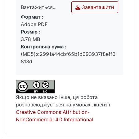
Завантажити
Вантажиться...
Формат :
Вантажиться...
Adobe PDF
Розмір :
3.78 MB
Контрольна сума :
(MD5):c2991a44cbf65b1d093937f8eff0
813d
Якщо не вказано інше, ця робота
розповсюджується на умовах ліцензії
Creative Commons Attribution-
NonCommercial 4.0 International