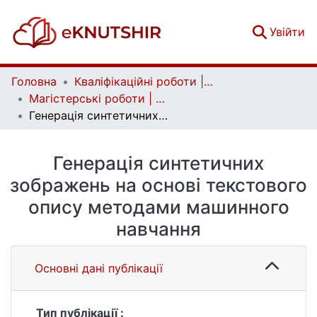
(c
Увійти
Головна
Кваліфікаційні роботи | Qualifying works
Магістерські роботи | Master's theses
Генерація синтетичних зображень на основі текстового опису методами машинного навчання
Генерація синтетичних
зображень на основі текстового
опису методами машинного
навчання
Основні дані публікації
Тип публікації :