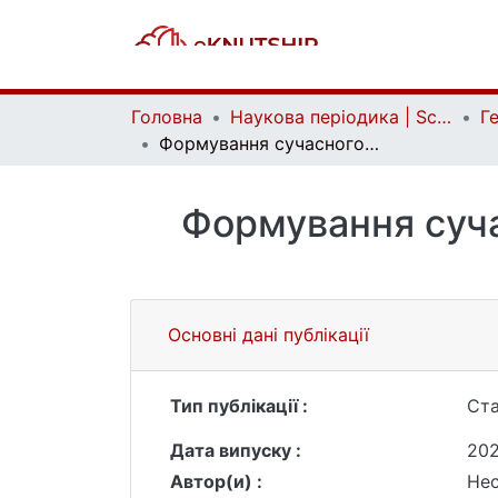
Головна
Наукова періодика | Scientific periodicals
Формування сучасного поняттєво-термінологічного апарату гастрономічного туризму
Формування суча
Основні дані публікації
Тип публікації :
Ста
Дата випуску :
202
Автор(и) :
Нес