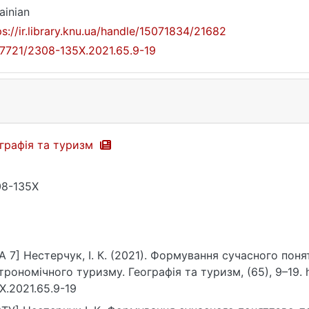
ainian
ps://ir.library.knu.ua/handle/15071834/21682
17721/2308-135X.2021.65.9-19
графія та туризм
8-135X
A 7] Нестерчук, І. К. (2021). Формування сучасного пон
трономічного туризму. Географія та туризм, (65), 9–19. h
X.2021.65.9-19