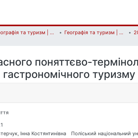
Географія та туризм | Geography and tourism
Географія та туризм | Geography and tourism
2
сного поняттєво-термінол
гастрономічного туризму
ття
1
терчук, Інна Костянтинівна
Поліський національний у