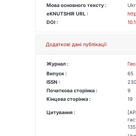
Мова основного тексту :
Ukr
eKNUTSHIR URL :
htt
DOI :
10.
Додаткові дані публікації
Журнал :
Гео
Випуск :
65
ISSN :
230
Початкова сторінка :
9
Кінцева сторінка :
19
Цитування :
[AP
гас
135