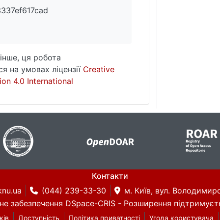
3337ef617cad
інше, ця робота
я на умовах ліцензії
Creative
on 4.0 International
Контакти
knu.ua
(044) 239-33-30
м. Київ, вул. Володимирс
не забезпечення DSpace-CRIS
- Розширення підтримуєт
ків
Доступність
Політика приватності
Угода користувача