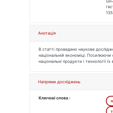
[ДС
гас
135
Анотація
В статті проведено наукове дослідж
національній економіці. Посилюючи 
національні продукти і технології ї
внесені середземноморська дієта, ф
приготування вина у великих глинян
помітно відстає в їх використанні 
Напрями досліджень
найпильнішу увагу. Мета. В епоху к
вносить в культуру харчування населе
менталітету населення, що впливає 
Ключові слова :
п
і економіку в цілому. Провести апр
Використано метод рефреймінгу, за
т