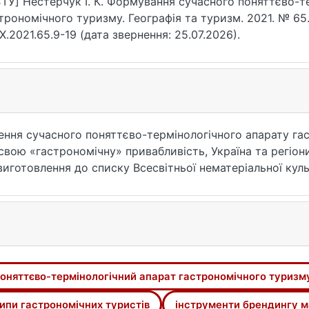
ТУ] Нестерчук І. К. Формування сучасного поняттєво-т
трономічного туризму. Географія та туризм. 2021. № 65.
X.2021.65.9-19 (дата звернення: 25.07.2026).
ення сучасного поняттєво-термінологічного апарату га
свою «гастрономічну» привабливість, Україна та регіо
х виготовлення до списку Всесвітньої нематеріальної ку
ранцузька гастрономічна культура, вірменський лаваш, 
их глечиках в Грузії. Україна, володіючи різноманітним
для розвитку в'їзного міжнародного туризму. Настав ча
оронавіруса люди все більше стали замислюватися про
ння свої зміни. Деякі з них - світові гастрономічні трен
на гастрономічний туризм та вподобання туристів, пер
оняттєво-термінологічний апарат гастрономічного туризм
грейд сучасного поняттєво-термінологічного апарату г
для упорядкування поняттєво-термінологічного апарату
ипи гастрономічних туристів
інструменти брендингу м