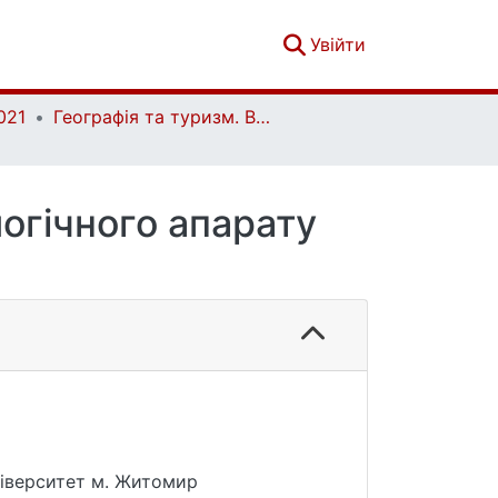
(current)
Увійти
021
Географія та туризм. Вип. 65
огічного апарату
ніверситет м. Житомир