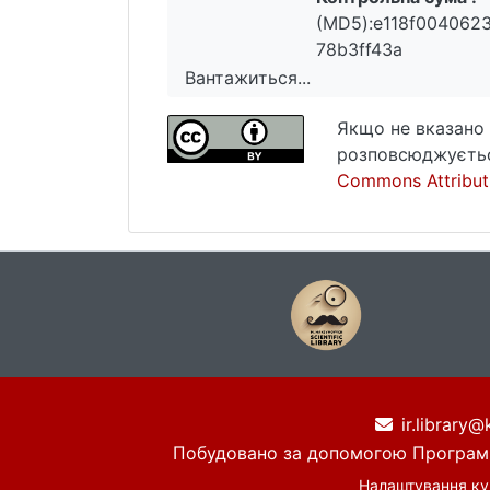
(MD5):e118f004062
78b3ff43a
Вантажиться...
Вантажиться...
Якщо не вказано 
розповсюджуєтьс
Commons Attributi
ir.library@
Побудовано за допомогою
Програм
Налаштування ку