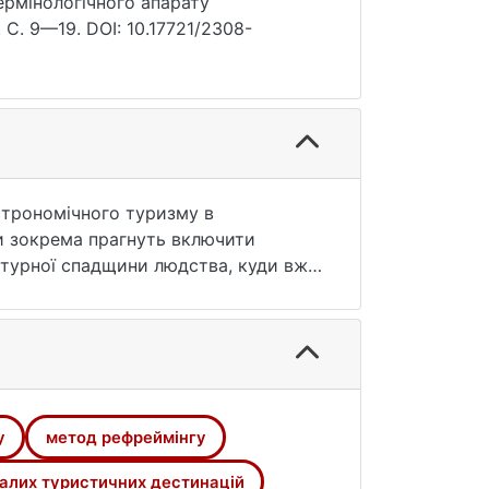
ермінологічного апарату
 С. 9—19. DOI: 10.17721/2308-
строномічного туризму в
ни зокрема прагнуть включити
льтурної спадщини людства, куди вже
турецьку кава, унікальний спосіб
и гастрономічними ресурсами,
с звернути на цю можливість
 здорове харчування. Щороку планета
ди, інші залежать від регіону і
езавантаження гастрономічних турів
у
метод рефреймінгу
астрономічного туризму. Методика.
 гастрономічного туризму, який
алих туристичних дестинацій