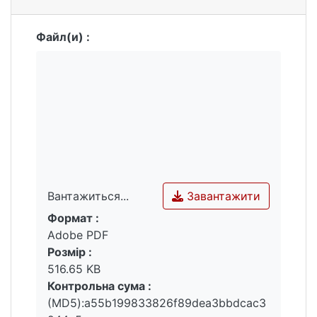
Файл(и) :
Завантажити
Вантажиться...
Формат :
Вантажиться...
Adobe PDF
Розмір :
516.65 KB
Контрольна сума :
(MD5):a55b199833826f89dea3bbdcac3