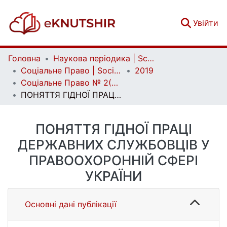
(c
Увійти
Головна
Наукова періодика | Scientific periodicals
Соціальне Право | Social Law
2019
Соціальне Право № 2(2019)
ПОНЯТТЯ ГІДНОЇ ПРАЦІ ДЕРЖАВНИХ СЛУЖБОВЦІВ У ПРАВООХОРОННІЙ СФЕРІ УКРАЇНИ
ПОНЯТТЯ ГІДНОЇ ПРАЦІ
ДЕРЖАВНИХ СЛУЖБОВЦІВ У
ПРАВООХОРОННІЙ СФЕРІ
УКРАЇНИ
Основні дані публікації