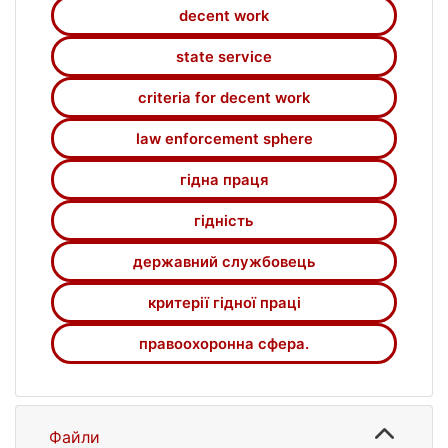
структури ознак (критеріїв) гідної праці,
decent work
встановлюється концептуальний зміст
гідної праці на державній службі у
state service
правоохоронній сфері України та
criteria for decent work
визначаються основні критерії гідної праці
держслужбовців у відповідній сфері.
law enforcement sphere
гідна праця
гідність
державний службовець
критерії гідної праці
правоохоронна сфера.
Файли