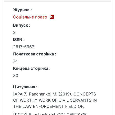
Журнал :
Соціальне право
Випуск :
2
ISSN :
2617-5967
Початкова сторінка :
74
Кінцева сторінка :
80
Цитування :
[APA 7] Panchenko, M. (2019). CONCEPTS
OF WORTHY WORK OF CIVIL SERVANTS IN
THE LAW ENFORCEMENT FIELD OF
UKRAINE. Соціальне право, (2), 74–80.
[ДСТУ] Panchenko M. CONCEPTS OF