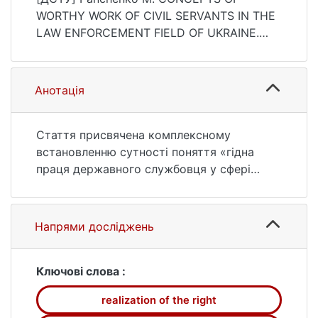
https://doi.org/10.37440/soclaw.2019.02.11
WORTHY WORK OF CIVIL SERVANTS IN THE
LAW ENFORCEMENT FIELD OF UKRAINE.
Соціальне право. 2019. no. 2. P. 74—80.
DOI: 10.37440/soclaw.2019.02.11 (date of
access: 25.07.2026).
Анотація
Стаття присвячена комплексному
встановленню сутності поняття «гідна
праця державного службовця у сфері
правоохорони». Для досягнення
поставленої дослідницької мети автор
спершу уточнює сутність та загальну
Напрями досліджень
значимість феномену «гідність», а також
корисний потенціал забезпечення гідності
держслужбовця у службово-трудових
Ключові слова :
правовідносинах. Зважаючи на це та на
realization of the right
загальні підходи вчених до розуміння