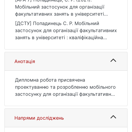
Мобільний застосунок для організації
факультативних занять в університеті
[Бакалаврська робота, Київський
[ДСТУ] Попадинець С. Р. Мобільний
національний університет імені Тараса
застосунок для організації факультативних
Шевченка]. eKNUTSHIR.
занять в університеті : кваліфікаційна
https://ir.library.knu.ua/handle/123456789/13
робота бакалавра : 122 Комп’ютерні науки.
57
Київ, 2021. 61 с. URL:
https://ir.library.knu.ua/handle/123456789/13
Анотація
57 (дата звернення: 25.07.2026).
Дипломна робота присвячена
проектуванню та розробленню мобільного
застосунку для організації факультативних
занять в університеті та вивченню
необхідної для цього теоретичної та
практичної бази.
Напрями досліджень