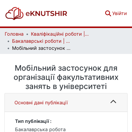
(c
Увійти
Головна
Кваліфікаційні роботи | Qualifying works
Бакалаврські роботи | Bachelor theses
Мобільний застосунок для організації факультативних занять в університеті
Мобільний застосунок для
організації факультативних
занять в університеті
Основні дані публікації
Тип публікації :
Бакалаврська робота