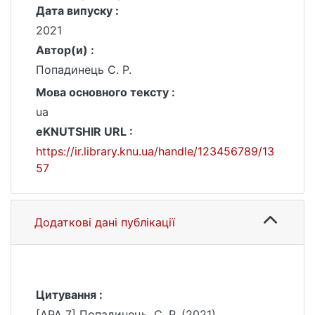
Дата випуску :
2021
Автор(и) :
Попадинець С. Р.
Мова основного тексту :
ua
eKNUTSHIR URL :
https://ir.library.knu.ua/handle/123456789/13
57
Додаткові дані публікації
Цитування :
[APA 7] Попадинець, С. Р. (2021).