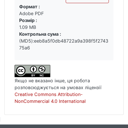
Формат :
Вантажиться...
Adobe PDF
Розмір :
1.09 MB
Контрольна сума :
(MD5):eeb8a5f0db48722a9a398f5f2743
75a6
Якщо не вказано інше, ця робота
розповсюджується на умовах ліцензії
Creative Commons Attribution-
NonCommercial 4.0 International