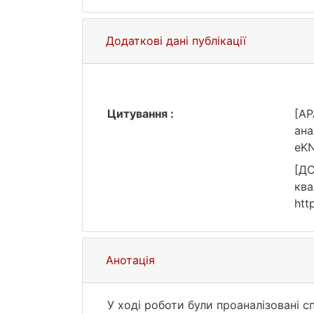
Додаткові дані публікації
Цитування :
[AP
ана
eKN
[ДС
ква
htt
Анотація
У ході роботи були проаналізовані 