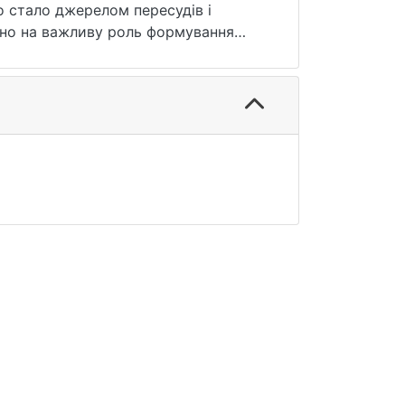
о стало джерелом пересудів і
зано на важливу роль формування
собливості репрезентації страху в
асто визначити фолк-горрор можна
 використовуючи визначення Сейдж