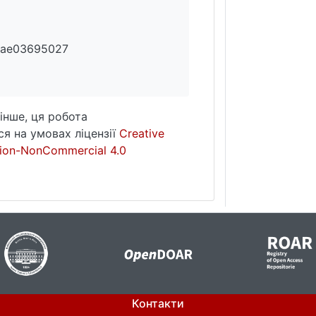
9ae03695027
інше, ця робота
я на умовах ліцензії
Creative
ion-NonCommercial 4.0
Контакти