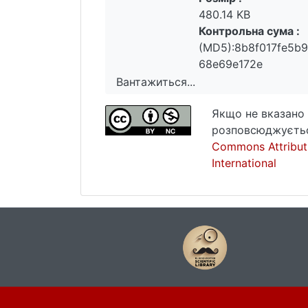
480.14 KB
Контрольна сума :
(MD5):8b8f017fe5b
68e69e172e
Вантажиться...
Вантажиться...
Якщо не вказано 
розповсюджуєтьс
Commons Attribut
International