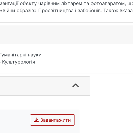
зентації об’єкту чарівним ліхтарем та фотоапаратом, щ
«війни образів» Просвітництва і забобонів. Також вка
ро превалювання візуального над текстом. Розглянуто о
к відкритості жанру до режисерських експериментів, ч
о «фолкового настрою», чи то пак «повітряного жаху»,
Гуманітарні науки
 Культурологія
Завантажити