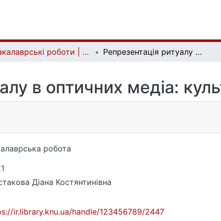
Бакалаврські роботи | Bachelor theses
Репрезентація ритуалу в оптичних медіа: культурологічний аналіз
алу в оптичних медіа: куль
алаврська робота
1
такова Діана Костянтинівна
ps://ir.library.knu.ua/handle/123456789/2447