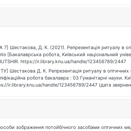
A 7] Шестакова, Д. К. (2021). Репрезентація ритуалу в о
ліз [Бакалаврська робота, Київський національний унів
UTSHIR. https://ir.library.knu.ua/handle/123456789/2447
ТУ] Шестакова Д. К. Репрезентація ритуалу в оптичних м
ліфікаційна робота бакалавра : 03 Гуманітарні науки. Киї
ps://ir.library.knu.ua/handle/123456789/2447 (дата звернен
способи зображення потойбічного засобами оптичних мед