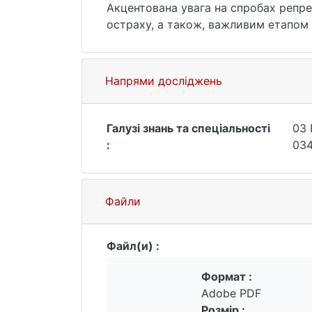
Акцентована увага на спробах репре
остраху, а також, важливим етапом 
образів літературою, що сповіщує п
горрорі та фолк-горрорі. За рахуно
через відчуття присутності певног
Напрями досліджень
Волтон.
Галузі знань та спеціальності
03 
:
034
Файли
Файл(и) :
Формат :
Adobe PDF
Розмір :