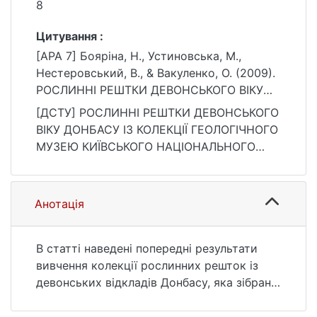
8
Цитування :
[APA 7] Бояріна, Н., Устиновська, М.,
Нестеровський, В., & Вакуленко, О. (2009).
РОСЛИННІ РЕШТКИ ДЕВОНСЬКОГО ВІКУ
ДОНБАСУ ІЗ КОЛЕКЦІЇ ГЕОЛОГІЧНОГО
[ДСТУ] РОСЛИННІ РЕШТКИ ДЕВОНСЬКОГО
МУЗЕЮ КИЇВСЬКОГО НАЦІОНАЛЬНОГО
ВІКУ ДОНБАСУ ІЗ КОЛЕКЦІЇ ГЕОЛОГІЧНОГО
УНІВЕРСИТЕТУ ІМЕНІ ТАРАСА ШЕВЧЕНКА.
МУЗЕЮ КИЇВСЬКОГО НАЦІОНАЛЬНОГО
Вісник Київського національного
УНІВЕРСИТЕТУ ІМЕНІ ТАРАСА ШЕВЧЕНКА /
університету імені Тараса Шевченка.
Н. Бояріна та ін. Вісник Київського
Геологія, (47), 6–8.
національного університету імені Тараса
Анотація
https://ir.library.knu.ua/handle/15071834/2117
Шевченка. Геологія. 2009. № 47. С. 6—8.
3
URL:
https://ir.library.knu.ua/handle/15071834/2117
В статті наведені попередні результати
3 (дата звернення: 25.07.2026).
вивчення колекції рослинних решток із
девонських відкладів Донбасу, яка зібрана
М.Й. Устиновською та зберігається в
Геологічному музеї КНУ ім. Т. Шевченка.