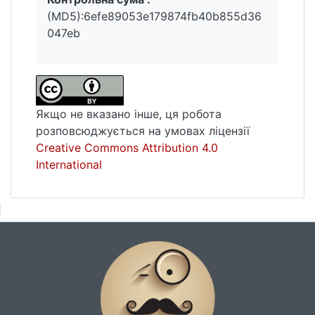
(MD5):6efe89053e179874fb40b855d36
047eb
Якщо не вказано інше, ця робота
розповсюджується на умовах ліцензії
Creative Commons Attribution 4.0
International