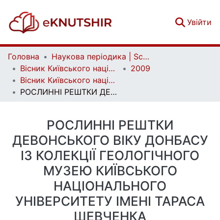
(c
Увійти
Головна
Наукова періодика | Scientific periodicals
Вісник Київського національного університету імені Тараса Шевченка. Геологія | Visnyk of Taras Shevchenko National University of Kyiv. Geology
2009
Вісник Київського національного університету імені Тараса Шевченка. Геологія. Вип. 47
РОСЛИННІ РЕШТКИ ДЕВОНСЬКОГО ВІКУ ДОНБАСУ ІЗ КОЛЕКЦІЇ ГЕОЛОГІЧНОГО МУЗЕЮ КИЇВСЬКОГО НАЦІОНАЛЬНОГО УНІВЕРСИТЕТУ ІМЕНІ ТАРАСА ШЕВЧЕНКА
РОСЛИННІ РЕШТКИ
ДЕВОНСЬКОГО ВІКУ ДОНБАСУ
ІЗ КОЛЕКЦІЇ ГЕОЛОГІЧНОГО
МУЗЕЮ КИЇВСЬКОГО
НАЦІОНАЛЬНОГО
УНІВЕРСИТЕТУ ІМЕНІ ТАРАСА
ШЕВЧЕНКА