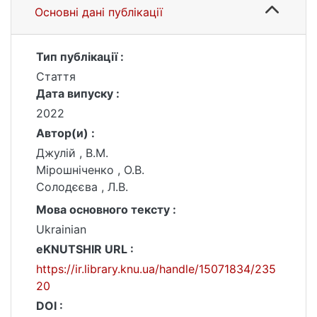
Основні дані публікації
Тип публікації :
Стаття
Дата випуску :
2022
Автор(и) :
Джулій , В.М.
Мірошніченко , О.В.
Солодєєва , Л.В.
Мова основного тексту :
Ukrainian
eKNUTSHIR URL :
https://ir.library.knu.ua/handle/15071834/235
20
DOI :