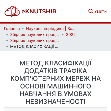
(c
Увійти
Головна
Наукова періодика | Scientific periodicals
Збірник наукових праць Військового інституту Київського національного університету імені Тараса Шевченка | Collection of Scientific Studies of the Military Institute of Taras Shevchenko National University of Kyiv
2022
Збірник наукових праць Військового інституту Київського національного університету імені Тараса Шевченка. Вип. 74
МЕТОД КЛАСИФІКАЦІЇ ДОДАТКІВ ТРАФІКА КОМП'ЮТЕРНИХ МЕРЕЖ НА ОСНОВІ МАШИННОГО НАВЧАННЯ В УМОВАХ НЕВИЗНАЧЕНОСТІ
МЕТОД КЛАСИФІКАЦІЇ
ДОДАТКІВ ТРАФІКА
КОМП'ЮТЕРНИХ МЕРЕЖ НА
ОСНОВІ МАШИННОГО
НАВЧАННЯ В УМОВАХ
НЕВИЗНАЧЕНОСТІ