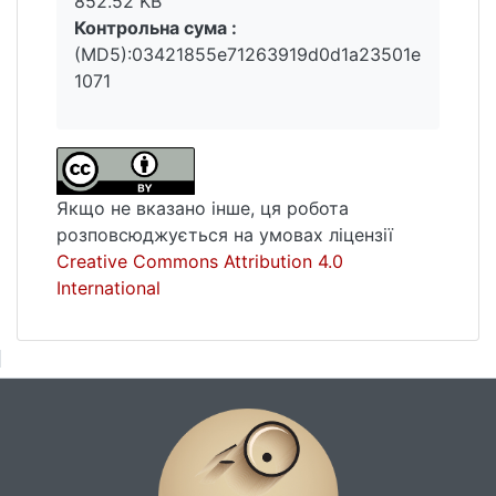
852.52 KB
Контрольна сума :
(MD5):03421855e71263919d0d1a23501e
1071
Якщо не вказано інше, ця робота
розповсюджується на умовах ліцензії
Creative Commons Attribution 4.0
International