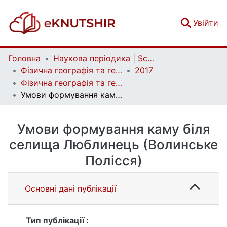
(c
Увійти
Головна
Наукова періодика | Scientific periodicals
Фізична географія та геоморфологія | Physical Geography and Geomorphology
2017
Фізична географія та геоморфологія. Вип. 4 (88)
Умови формування каму біля селища Люблинець (Волинське Полісся)
Умови формування каму біля
селища Люблинець (Волинське
Полісся)
Основні дані публікації
Тип публікації :