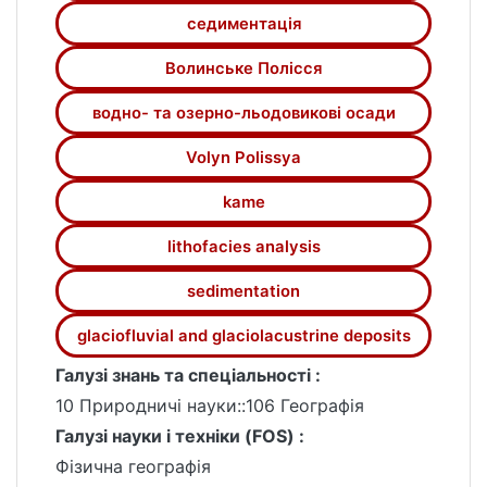
седиментація
Волинське Полісся
водно- та озерно-льодовикові осади
Volyn Polissya
kame
lithofacies analysis
sedimentation
glaciofluvial and glaciolacustrine deposits
Галузі знань та спеціальності :
10 Природничі науки::106 Географія
Галузі науки і техніки (FOS) :
Фізична географія