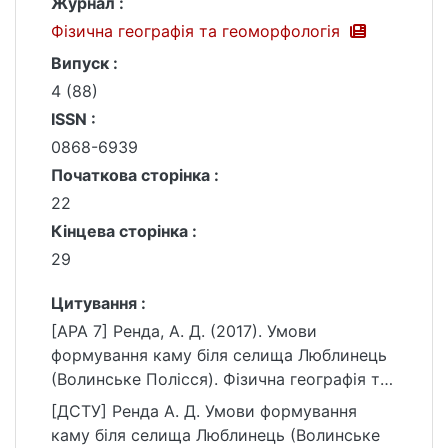
Журнал :
Фізична географія та геоморфологія
Випуск :
4 (88)
ISSN :
0868-6939
Початкова сторінка :
22
Кінцева сторінка :
29
Цитування :
[APA 7] Ренда, А. Д. (2017). Умови
формування каму біля селища Люблинець
(Волинське Полісся). Фізична географія та
геоморфологія, (4 (88)), 22–29.
[ДСТУ] Ренда А. Д. Умови формування
https://ir.library.knu.ua/handle/15071834/948
каму біля селища Люблинець (Волинське