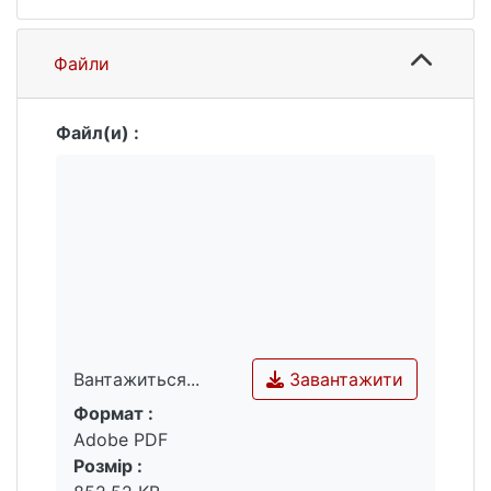
Файли
Файл(и) :
Завантажити
Вантажиться...
Формат :
Вантажиться...
Adobe PDF
Розмір :