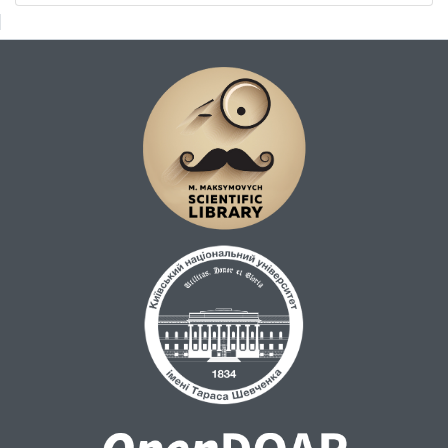
високу чутливість до психологічних
проблем, з якими стикаються комбатанти,
і дозволяє ідентифікувати широкий спектр
психічних станів.