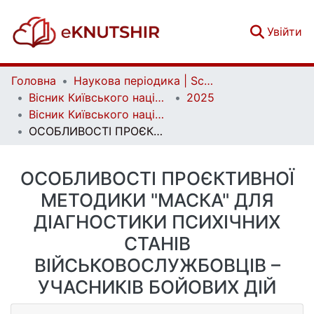
(c
Увійти
Головна
Наукова періодика | Scientific periodicals
Вісник Київського національного університету імені Тараса Шевченка. Військово-спеціальні науки | Bulletin of Taras Shevchenko National University of Kyiv. Military-special sciences
2025
Вісник Київського національного університету імені Тараса Шевченка. Військово-спеціальні науки. Вип. 1 (61)
ОСОБЛИВОСТІ ПРОЄКТИВНОЇ МЕТОДИКИ "МАСКА" ДЛЯ ДІАГНОСТИКИ ПСИХІЧНИХ СТАНІВ ВІЙСЬКОВОСЛУЖБОВЦІВ – УЧАСНИКІВ БОЙОВИХ ДІЙ
ОСОБЛИВОСТІ ПРОЄКТИВНОЇ
МЕТОДИКИ "МАСКА" ДЛЯ
ДІАГНОСТИКИ ПСИХІЧНИХ
СТАНІВ
ВІЙСЬКОВОСЛУЖБОВЦІВ –
УЧАСНИКІВ БОЙОВИХ ДІЙ