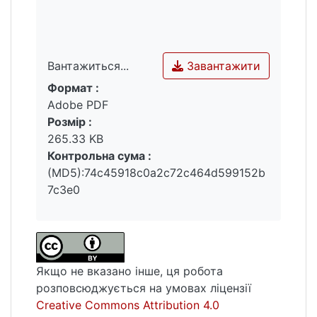
Завантажити
Вантажиться...
Формат :
Вантажиться...
Adobe PDF
Розмір :
265.33 KB
Контрольна сума :
(MD5):74c45918c0a2c72c464d599152b
7c3e0
Якщо не вказано інше, ця робота
розповсюджується на умовах ліцензії
Creative Commons Attribution 4.0