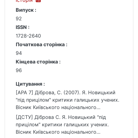
Історія
Випуск :
92
ISSN :
1728-2640
Початкова сторінка :
94
Кінцева сторінка :
96
Цитування :
[APA 7] Діброва, С. (2007). Я. Новицький
"під прицілом" критики галицьких учених.
Вісник Київського національного
університету імені Тараса Шевченка.
[ДСТУ] Діброва С. Я. Новицький "під
Історія, (92), 94–96.
прицілом" критики галицьких учених.
https://ir.library.knu.ua/handle/15071834/269
Вісник Київського національного
31