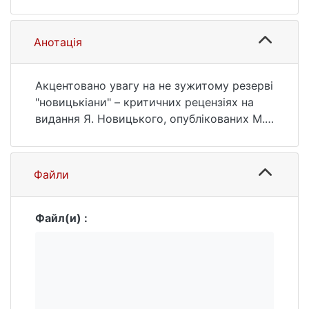
університету імені Тараса Шевченка.
Історія. 2007. № 92. С. 94—96. URL:
https://ir.library.knu.ua/handle/15071834/269
Анотація
31 (дата звернення: 25.07.2026).
Акцентовано увагу на не зужитому резерві
"новицькіани" – критичних рецензіях на
видання Я. Новицького, опублікованих М.
Драгомановим, Ф. Колессою та В.
Гнатюком; з'ясовано значення цих
публікацій для оцінки творчої спадщини
Файли
Новицького та причини їх ігнорування
новицькознавцями.
Файл(и) :