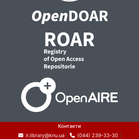
Контакти
ir.library@knu.ua
(044) 239-33-30