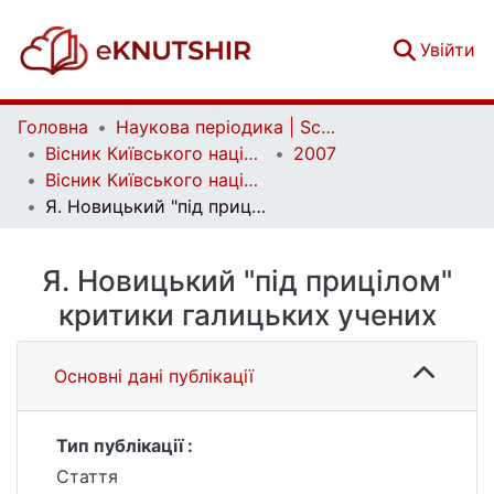
(c
Увійти
Головна
Наукова періодика | Scientific periodicals
Вісник Київського національного університету імені Тараса Шевченка. Історія | Bulletin of Taras Shevchenko National University of Kyiv. History
2007
Вісник Київського національного університету імені Тараса Шевченка. Історія. Вип. 91-93
Я. Новицький "під прицілом" критики галицьких учених
Я. Новицький "під прицілом"
критики галицьких учених
Основні дані публікації
Тип публікації :
Стаття