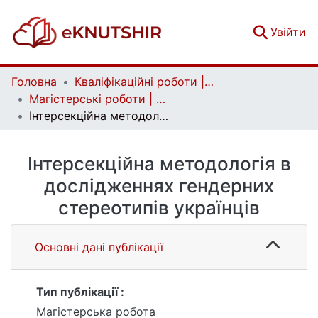
(c
Увійти
Головна
Кваліфікаційні роботи | Qualifying works
Магістерські роботи | Master's theses
Інтерсекційна методологія в дослідженнях гендерних стереотипів українців
Інтерсекційна методологія в
дослідженнях гендерних
стереотипів українців
Основні дані публікації
Тип публікації :
Магістерська робота