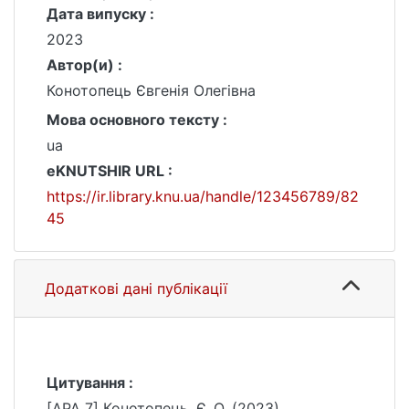
Дата випуску :
2023
Автор(и) :
Конотопець Євгенія Олегівна
Мова основного тексту :
ua
eKNUTSHIR URL :
https://ir.library.knu.ua/handle/123456789/82
45
Додаткові дані публікації
Цитування :
[APA 7] Конотопець, Є. О. (2023).