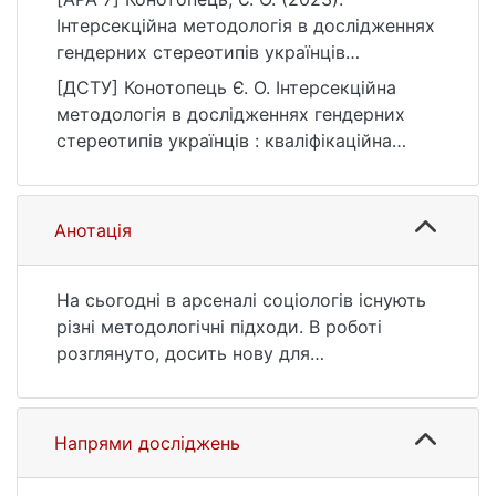
Інтерсекційна методологія в дослідженнях
гендерних стереотипів українців
[Магістерська робота, Київський
[ДСТУ] Конотопець Є. О. Інтерсекційна
національний університет імені Тараса
методологія в дослідженнях гендерних
Шевченка]. eKNUTSHIR.
стереотипів українців : кваліфікаційна
https://ir.library.knu.ua/handle/123456789/82
робота магістра : 05 Соціальні та
45
поведінкові науки. Київ, 2023. 59 с. URL:
https://ir.library.knu.ua/handle/123456789/82
Анотація
45 (дата звернення: 25.07.2026).
На сьогодні в арсеналі соціологів існують
різні методологічні підходи. В роботі
розглянуто, досить нову для
соціологічного поля, інтерсекційну
методологію. Цей підхід вже тривалий час
існує як теорія в гендерних дослідженнях.
Напрями досліджень
Протягом останніх десятиліть західні
дослідники і дослідниці почали