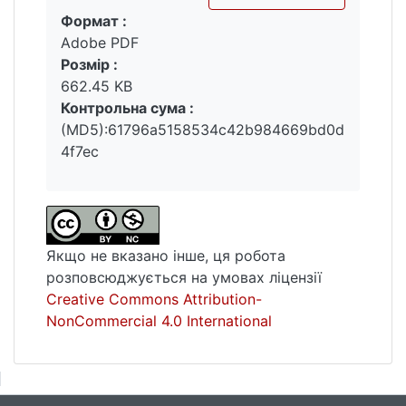
Формат :
стереотипи.
Вантажиться...
Adobe PDF
Розмір :
662.45 KB
Контрольна сума :
(MD5):61796a5158534c42b984669bd0d
4f7ec
Якщо не вказано інше, ця робота
розповсюджується на умовах ліцензії
Creative Commons Attribution-
NonCommercial 4.0 International