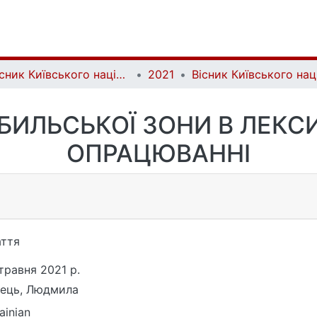
Вісник Київського національного університету імені Тараса Шевченка. Літературознавство. Мовознавство. Фольклористика | Bulletin of Taras Shevchenko National University of Kyiv. Literary Studies. Linguistics. Folklore Studies
2021
БИЛЬСЬКОЇ ЗОНИ В ЛЕК
ОПРАЦЮВАННІ
ття
травня 2021 р.
ець, Людмила
ainian