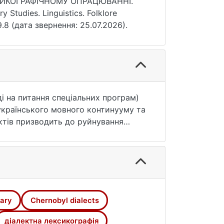
КСИКОГРАФІЧНОМУ ОПРАЦЮВАННІ.
y Studies. Linguistics. Folklore
9.8 (дата звернення: 25.07.2026).
ді на питання спеціальних програм)
 українського мовного континууму та
ктів призводить до руйнування
кої зони) уже міцно закріпилася в
іхто не виокремлював. Міграційні
ЕС спричинили до руйнування
майже знелюднена, а її мешканці
Проаналізовано представлення говірок
ографічних, які так чи інакше
nary
Chernobyl dialects
азою для укладання словника
говірок у додатках до збірників
діалектна лексикографія