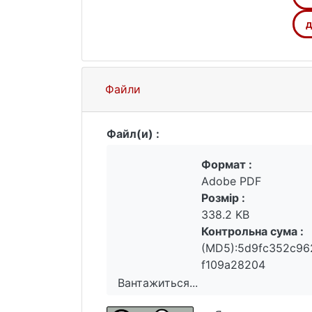
діалектних текстів та описових прац
відчуження, відображено в словниках
д
Файли
Файл(и) :
Формат :
Adobe PDF
Розмір :
338.2 KB
Контрольна сума :
(MD5):5d9fc352c96
f109a28204
Вантажиться...
Вантажиться...