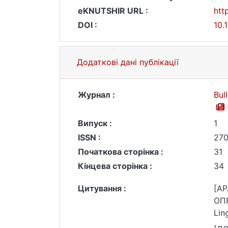
eKNUTSHIR URL :
htt
DOI :
10.
Додаткові дані публікації
Журнал :
Bul
Випуск :
1
ISSN :
27
Початкова сторінка :
31
Кінцева сторінка :
34
Цитування :
[AP
ОПР
Lin