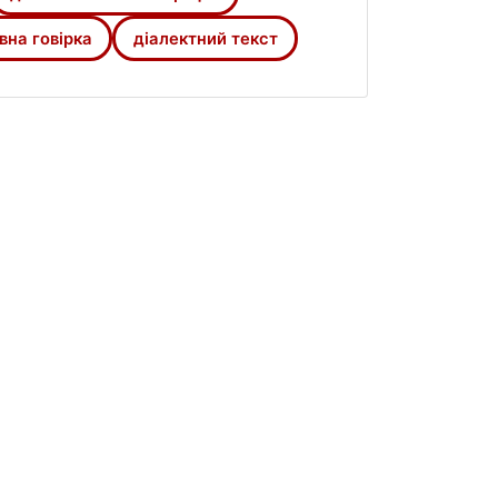
, що нині входять до зони
трагедії.
вна говірка
діалектний текст