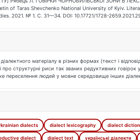
СТУ] Рябець Л. ГОВІРКИ ЧОРНОБИЛЬСЬКОЇ ЗОНИ В ЛЕ
letin of Taras Shevchenko National University of Kyiv. Literar
dies. 2021. № 1. С. 31—34. DOI: 10.17721/1728-2659.2021.2
 діалектного матеріалу в різних формах (текст і відпові
ї про структурні риси так званих редуктивних говірок
дже переселення людей у мовне середовище інших діале
а назва чорнобильські говірки (або говірки Чорнобильсь
ня 1986 р. на мовній карті України такої групи говірок н
 регіони України після катастрофи на Чорнобильській А
ьки величезна 30-кілометрова зона ось уже 35 років як 
гіонів (дехто вже змінив по кілька місць проживання). 
их працях – дескриптивних, лінгвогеографічних і лексик
krainian dialects
dialect lexicography
dialect dictio
еріал, що може стати своєрідним ґрунтом,емпіричною б
рми представлення діалектної лексики чорнобильських 
eductive dialect
dialect text
українські діалекти