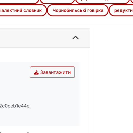
ь, а також простежено, говірки яких населених пунктів
 та атласах, підготовлених у період до Чорнобильської 
іалектний словник
Чорнобильські говірки
редукти
Завантажити
2c0ceb1e44e