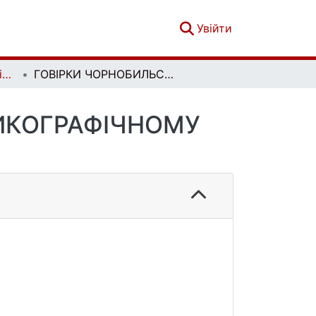
(current)
Увійти
Вісник Київського національного університету імені Тараса Шевченка. Літературознавство. Мовознавство. Фольклористика. Вип. 1(29)
ГОВІРКИ ЧОРНОБИЛЬСЬКОЇ ЗОНИ В ЛЕКСИКОГРАФІЧНОМУ ОПРАЦЮВАННІ
СИКОГРАФІЧНОМУ